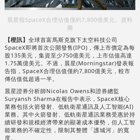
晨星指SpaceX合理估值僅約7,800億美元。資料
圖
【橙訊】
全球首富馬斯克旗下太空科技公司
SpaceX即將首次公開發售(IPO)，傳上市價定為每
股135美元，集資至少750億美元，上市估值高達
1.75萬億美元。不過，晨星(Morningstar)發表報
告指，SpaceX合理估值僅約7,800億美元，較市
傳估值低超過一半。
晨星證券分析師Nicolas Owens和證券總監
Suryansh Sharma在報告中表示，SpaceX核心
業務包括火箭發射、低軌衛星通訊及人工智能(AI)
業務。其中火箭發射、低軌衛星通訊業務受惠於持
續研發和規模經濟帶來的顯著成本優勢，但人工智
能業務的不確定性，限制其整體「護城河」的寬
度。