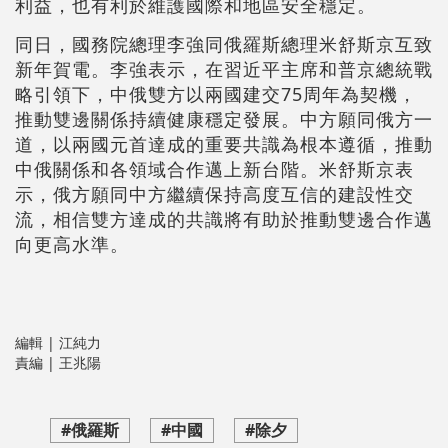
利益，也有利於維護國際和地區安全穩定。
同日，國務院總理李強同俄羅斯總理米舒斯京互致
新年賀電。李強表示，在習近平主席和普京總統戰
略引領下，中俄雙方以兩國建交75周年為契機，
推動雙邊關係持續健康穩定發展。中方願同俄方一
道，以兩國元首達成的重要共識為根本遵循，推動
中俄關係和各領域合作邁上新台階。米舒斯京表
示，俄方願同中方繼續保持高度互信的建設性交
流，相信雙方達成的共識將有助於推動雙邊合作邁
向更高水準。
編輯 | 江純力
責編 | 王兆陽
#俄羅斯
#中國
#除夕