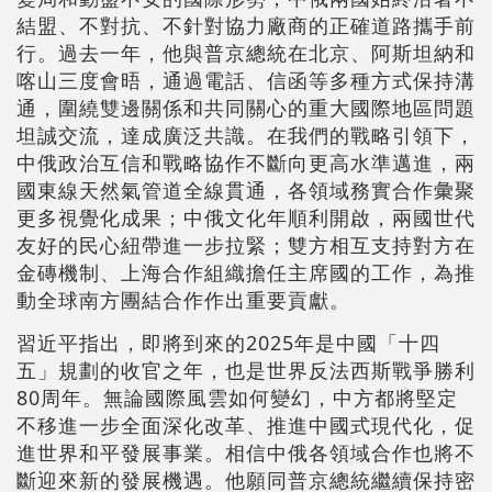
結盟、不對抗、不針對協力廠商的正確道路攜手前
行。過去一年，他與普京總統在北京、阿斯坦納和
喀山三度會晤，通過電話、信函等多種方式保持溝
通，圍繞雙邊關係和共同關心的重大國際地區問題
坦誠交流，達成廣泛共識。在我們的戰略引領下，
中俄政治互信和戰略協作不斷向更高水準邁進，兩
國東線天然氣管道全線貫通，各領域務實合作彙聚
更多視覺化成果；中俄文化年順利開啟，兩國世代
友好的民心紐帶進一步拉緊；雙方相互支持對方在
金磚機制、上海合作組織擔任主席國的工作，為推
動全球南方團結合作作出重要貢獻。
習近平指出，即將到來的2025年是中國「十四
五」規劃的收官之年，也是世界反法西斯戰爭勝利
80周年。無論國際風雲如何變幻，中方都將堅定
不移進一步全面深化改革、推進中國式現代化，促
進世界和平發展事業。相信中俄各領域合作也將不
斷迎來新的發展機遇。他願同普京總統繼續保持密