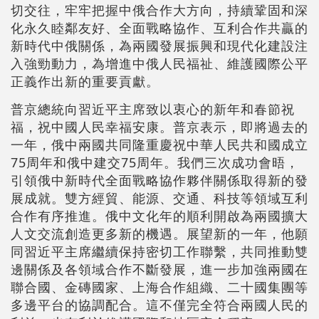
切交往，牢牢把握中俄合作大方向，持續鞏固和深
化永久睦鄰友好、全面戰略協作、互利合作共贏的
新時代中俄關係，為兩國發展振興和現代化建設注
入強勁動力，為增進中俄人民福祉、維護國際公平
正義作出新的重要貢獻。
普京總統向習近平主席致以衷心的新年和春節祝
福，祝中國人民幸福安康。普京表示，即將過去的
一年，俄中兩國共同隆重慶祝中華人民共和國成立
75周年和俄中建交75周年。我們三次成功會晤，
引領俄中新時代全面戰略協作夥伴關係取得新的發
展成就。雙方經貿、能源、交通、科技等領域互利
合作有序推進。俄中文化年的順利開啟為兩國擴大
人文交流創造更多新的機遇。展望新的一年，他願
同習近平主席繼續保持密切工作聯繫，共同推動雙
邊關係及各領域合作不斷發展，進一步加強兩國在
聯合國、金磚國家、上海合作組織、二十國集團等
多邊平台的協調配合。這不僅完全符合兩國人民的