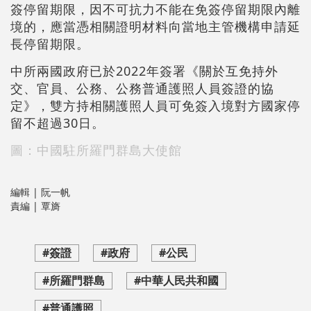
簽停留期限，因不可抗力不能在免簽停留期限內離
境的，應當憑相關證明材料向當地主管機構申請延
長停留期限。
中所兩國政府已於2022年簽署《關於互免持外
交、官員、公務、公務普通護照人員簽證的協
定》，雙方持相關護照人員可免簽入境對方國家停
留不超過30日。
圖：中國駐所羅門群島大使館
編輯 | 阮一帆
責編 | 覃旖
#簽證
#政府
#公民
#所羅門群島
#中華人民共和國
#普通護照