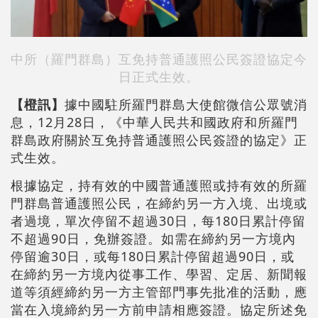
中所（羅門群島）互免持普通護照公民簽證協定今
日正式生效。
【橙訊】
據中國駐所羅門群島大使館微信公眾號消
息，12月28日，《中華人民共和國政府和所羅門
群島政府關於互免持普通護照公民簽證的協定》正
式生效。
根據協定，持有效的中國普通護照或持有效的所羅
門群島普通護照公民，在締約另一方入境、出境或
者過境，單次停留不超過30日，每180日累計停留
不超過90日，免辦簽證。如需在締約另一方境內
停留逾30日，或每180日累計停留超過90日，或
在締約另一方境內從事工作、學習、定居、新聞報
道等須經締約另一方主管部門事先批准的活動，應
當在入境締約另一方前申請相應簽證。協定所述免