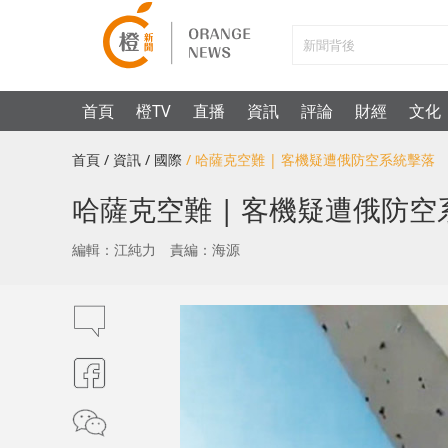
首頁
橙TV
直播
資訊
評論
財經
文化
首頁
/ 資訊
/ 國際
/ 哈薩克空難 | 客機疑遭俄防空系統擊
哈薩克空難 | 客機疑遭俄防
編輯：江純力
責編：海源