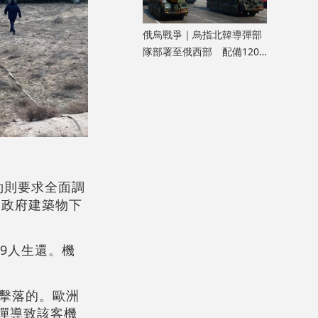
俄烏戰爭｜烏指北韓導彈部
隊部署至俄西部 配備120
枚彈道導彈
約則要求全面調
，政府建築物下
29人生還。機
擊落的。歐洲
導彈導致該客機