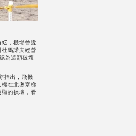
紛紜，機場曾說
尉杜馬諾夫經營
人認為這類破壞
)亦指出，飛機
人機在北奧塞梯
明顯的損壞，看