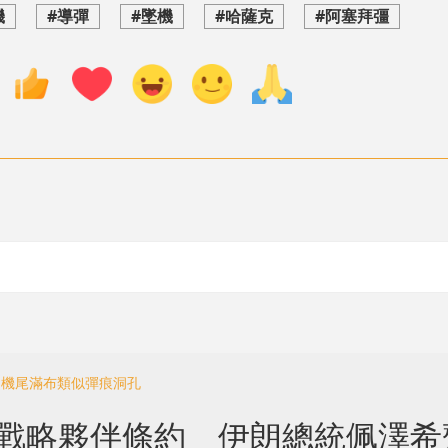
機
#導彈
#墜機
#哈薩克
#阿塞拜彊
落 機尾滿布類似彈痕洞孔
面戰略夥伴條約 伊朗總統佩澤希