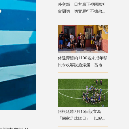
外交部：日方應正視國際社
會關切 切實履行不擴散核
武器的國際法義務
​休達滯留約1100名未成年移
民令收容設施爆滿 當地冀
移送西班牙本土
​阿根廷將7月15日設立為
「國家足球隊日」 以紀念
世盃挫英格蘭