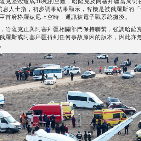
薩克墜毀造成38死的空難，哈薩克及阿塞拜疆當局仍
消息人士指，初步調果結果顯示，客機是被俄羅斯的「
臣首府格羅茲尼上空時，通訊被電子戰系統癱瘓。
，哈薩克正與阿塞拜疆相關部門保持聯繫，強調哈薩
俄羅斯或阿塞拜疆得到任何事故原因的版本，因此亦
。