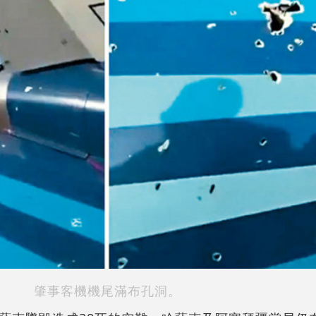
肇事客機機尾滿布孔洞。