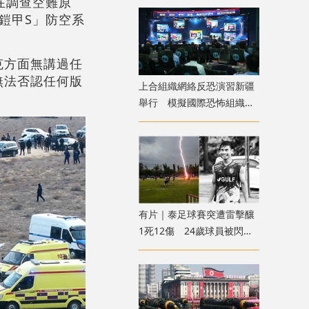
在調查空難原
鎧甲S」防空系
克方面無講過任
無法否認任何版
上合組織網絡反恐演習新疆
舉行 模擬國際恐怖組織策
劃實施恐襲等情形
有片｜泰足球賽突遭雷擊釀
1死12傷 24歲球員被閃電
劈中亡