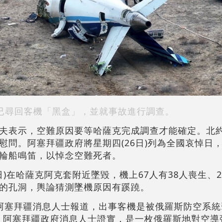
已尋回客機「黑盒」，並就事故進行調查。
夫表示，空難原因要等哈薩克完成調查才能確定。北
慰問。阿塞拜疆政府將星期四(26日)列為全國哀悼日
輪船鳴笛，以悼念空難死者。
日)在哈薩克阿克套附近墜毀，機上67人有38人喪生、
的孔洞，輿論猜測墜機原因有蹊蹺。
阿塞拜疆消息人士報道，出事客機是被俄羅斯防空系統
也指出，阿塞拜疆政府消息人士證實，是一枚俄羅斯地對空