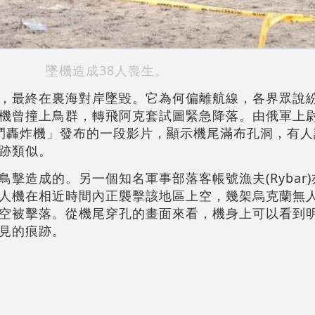
墜機造成38人喪生。
，最終在裏海對岸墜毀。它為何偏離航線，各界眾說
機曾撞上鳥群，轉飛阿克套試圖緊急降落。由俄軍上
「戰鬥轟炸機」發布的一段影片，顯示機尾滿布孔洞，有
跡類似。
擊造成的。另一個知名軍事部落客帳號漁夫(Rybar
人機在相近時間內正襲擊該地區上空，幾架烏克蘭無
空被擊落。從機尾穿孔的畫面來看，機身上可以看到
見的痕跡。