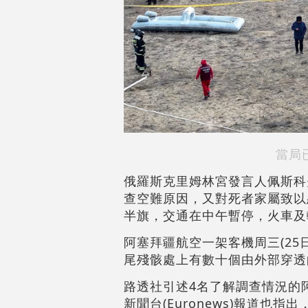
當局
俄羅斯克里姆林宮發言人佩斯科
查空難原因，又對死者家屬致以
半旗，交通在中午暫停，火車及
阿塞拜疆航空一架客機周三(25
尾殘骸處上有數十個由外部穿透
路透社引述4名了解調查情況的
新聞台(Euronews)報道