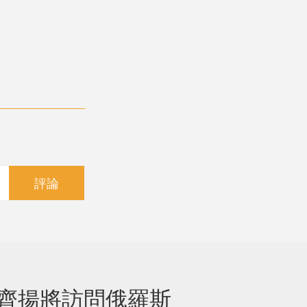
評論
齊揚將訪問俄羅斯