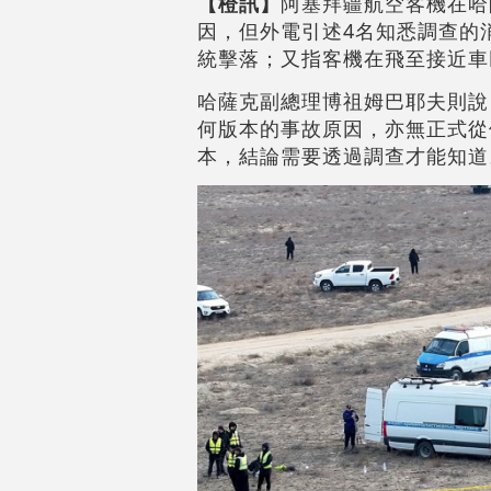
【橙訊】
阿塞拜疆航空客機在哈
因，但外電引述4名知悉調查的
統擊落；又指客機在飛至接近車
哈薩克副總理博祖姆巴耶夫則說
何版本的事故原因，亦無正式從
本，結論需要透過調查才能知道