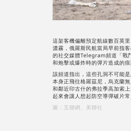
這架客機偏離預定航線數百英里
濃霧，俄羅斯民航當局早前指客
的社交媒體Telegram頻道
和炮擊或爆炸時的彈片造成的痕
該頻道指出，這些孔洞不可能是鳥
本身正飛往格羅茲尼，烏克蘭無
和鄰近印古什的弗拉季高加索上
起來會讓人想起防空導彈破片常
圖：互聯網、美聯社