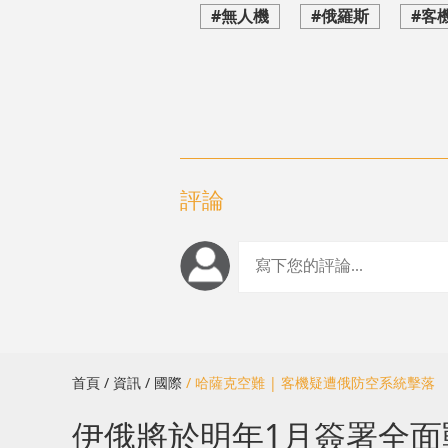
#無人機
#俄羅斯
#客
評論
首頁
/ 資訊
/ 國際
/ 哈薩克空難 | 客機疑遭俄防空系統擊
伊俄將於明年1月簽署全