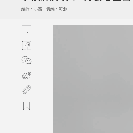
編輯：小茜
責編：海源