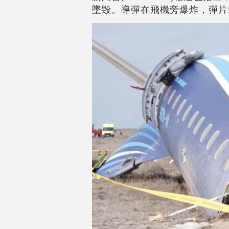
墜毀。導彈在飛機旁爆炸，彈片