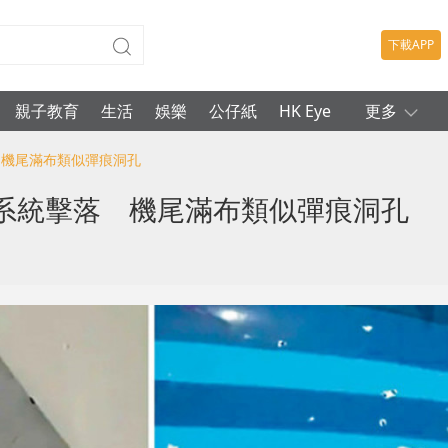
下載APP
親子教育
生活
娛樂
公仔紙
HK Eye
更多
落 機尾滿布類似彈痕洞孔
空系統擊落 機尾滿布類似彈痕洞孔