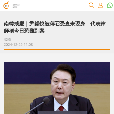
南韓戒嚴｜尹錫悅被傳召受查未現身 代表律
師稱今日恐難到案
國際
2024-12-25 11:08