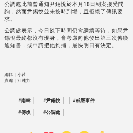
公調處此前曾通知尹錫悅於本月18日到案接受問
詢，然而尹錫悅並未按時到場，且拒絕了傳訊要
求。
公調處表示，今日餘下時間仍會繼續等待，如果尹
錫悅最終都沒有現身，會考慮向他發出第三次傳喚
通知書，或申請把他拘捕，最快明日有決定。
編輯 | 小茜
責編 | 江純力
#南韓
#尹錫悅
#戒嚴事件
#傳喚
#公調處