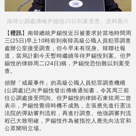
南韓公調處傳喚尹錫悅25日到案受查。資料圖片
【
橙訊
】南韓總統尹錫悅近日被要求於當地時間周
三(25日)早上10時前到南韓高級公職人員犯罪調查
處辦公室接受調查，但今早未有現身。韓聯社報
道，當局計劃今天暫時繼續等待尹錫悅到案。但尹
錫悅的律師周二(24日)稱，尹錫悅恐怕難以到案受
查。
偵辦「戒嚴事件」的高級公職人員犯罪調查機構
(公調處)已向尹錫悅發出傳喚通知書，令其周三前
往公調處接受問詢。但尹錫悅的律師石東炫周二曾
表示，尹錫悅覺得時機不成熟，主張應先進行憲法
法院的彈劾審判流程，再進行調查。他強調審判流
程已大致明確，尹錫悅作為被指控人應先向法官和
公眾闡明立場。