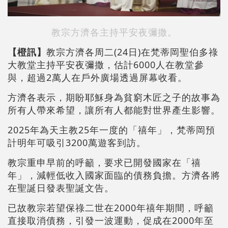
教宗方濟各主持平安夜彌撒。
【橙訊】
教宗方濟各周二(24日)在梵蒂岡聖伯多祿
大教堂主持平安夜彌撒，估計6000人在教堂參
與，超過2萬人在戶外廣場透過屏幕收看。
方濟各表示，期盼耶穌身為貧窮木匠之子的故事為
所有人帶來希望，讓所有人都能對世界產生影響。
2025年為天主教25年一度的「禧年」，梵蒂岡預
計明年可吸引3200萬遊客到訪。
教宗重申早前的呼籲，要求已開發國家在「禧
年」，減輕低收入國家面臨的債務負擔。方濟各將
在聖誕日發表聖誕文告。
已故教宗若望保祿二世在2000年禧年期間，呼籲
直接取消債務，引發一波運動，促成在2000年至