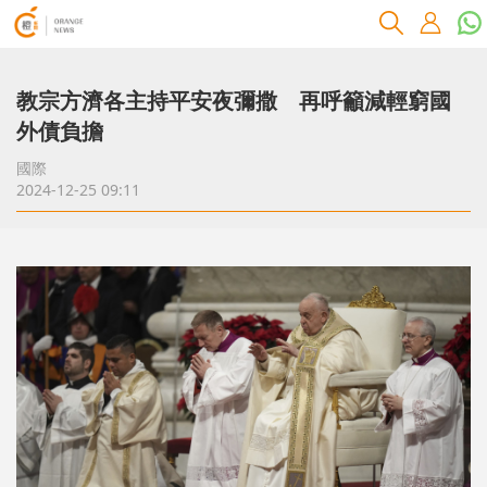
教宗方濟各主持平安夜彌撒 再呼籲減輕窮國
外債負擔
國際
2024-12-25 09:11