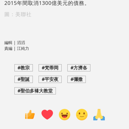
2015年間取消1300億美元的債務。
圖：美聯社
編輯 | 滔滔
責編 | 江純力
#教宗
#梵蒂岡
#方濟各
#聖誕
#平安夜
#彌撒
#聖伯多褖大教堂