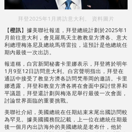
拜登2025年1月將訪意大利。 資料圖片
【
橙訊
】據美聯社報道，拜登總統計劃於2025年1
月前往意大利，會見羅馬天主教教皇方濟各、意大
利總理梅洛尼及總統馬塔雷拉，這預計是他總統任
期內最後一次出訪。
報道稱，白宮新聞秘書卡里娜表示，拜登將於明年
1月9至12日訪問意大利。白宮聲明指出，拜登在
通話中接受了教皇方濟各訪問梵蒂岡的邀請。卡里
娜透露，拜登和教皇方濟各將在會面中探討世界和
平議題，拜登還計劃與梅洛尼舉行最後一次會面，
討論世界面臨的重要挑戰。
美聯社介紹，美國總統在任期結束末尾出國訪問較
為罕見。據美國國務院記載，上一位在總統任期最
後一個月內出訪海外的美國總統是老布什，他於