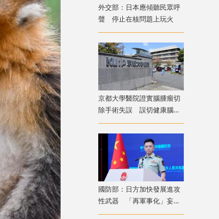
外交部：日本應傾聽民眾呼
聲 停止在核問題上玩火
京都大學醫院證實腦腫瘤切
除手術失誤 誤切健康腦組
織致病患無法自主呼吸
國防部：日方加快發展進攻
性武器 「再軍事化」妄動
是地區和平穩定真正威脅