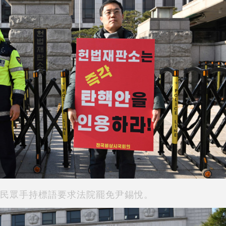
民眾手持標語要求法院罷免尹錫悅。