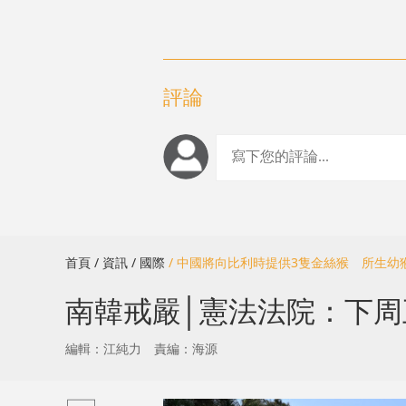
評論
首頁
/ 資訊
/ 國際
/ 中國將向比利時提供3隻金絲猴 所生幼
南韓戒嚴│憲法法院：下
編輯：江純力
責編：海源