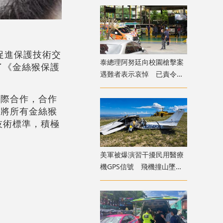
促進保護技術交
​泰總理阿努廷向校園槍擊案
了《金絲猴保護
遇難者表示哀悼 已責令展
開調查
國際合作，合作
限將所有金絲猴
技術標準，積極
美軍被爆演習干擾民用醫療
機GPS信號 飛機撞山墜毀
致4死