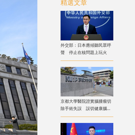
精選文章
外交部：日本應傾聽民眾呼
聲 停止在核問題上玩火
京都大學醫院證實腦腫瘤切
除手術失誤 誤切健康腦組
織致病患無法自主呼吸