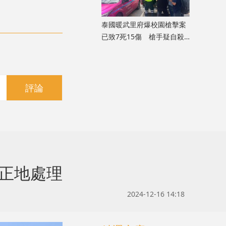
泰國暖武里府爆校園槍擊案
已致7死15傷 槍手疑自殺
身亡
評論
正地處理
2024-12-16 14:18