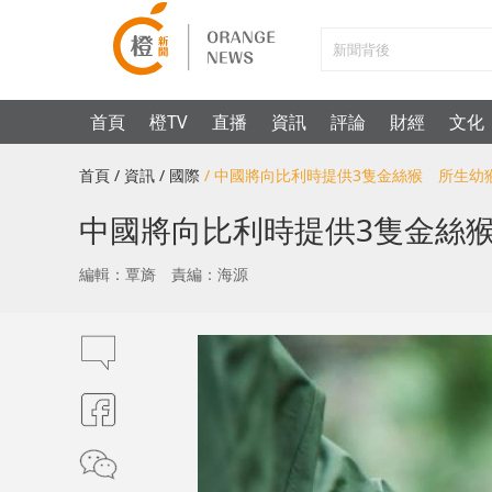
首頁
橙TV
直播
資訊
評論
財經
文化
首頁
/ 資訊
/ 國際
/ 中國將向比利時提供3隻金絲猴 所生幼
中國將向比利時提供3隻金絲
編輯：覃旖
責編：海源