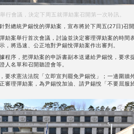
舉行會議，決定下周五就彈劾案召開第一次聆訊。
針對總統尹錫悅的彈劾案，宣布將於下周五(27日)召
彈劾案舉行首次會議，討論並決定審理彈劾案的時間
示，將迅速、公正地對尹錫悅彈劾案作出審判。
據程序，把彈劾案的申訴書副本送遞給尹錫悅，要求
證人名單和召開聽證會等。
，要求憲法法院「立即宣判罷免尹錫悅」；一邊圍牆
正審理彈劾案，為尹錫悅加油、請尹錫悅「不要屈服