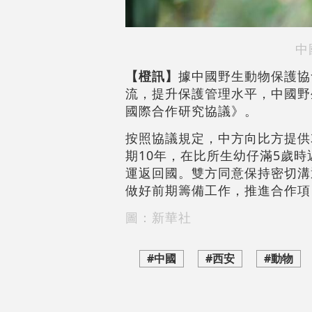
中
【橙訊】
據中國野生動物保護協
流，提升保護管理水平，中國野
國際合作研究協議》。
按照協議規定，中方向比方提供
期10年，在比所生幼仔滿5歲
運返回國。雙方同意保持密切溝
做好前期籌備工作，推進合作項
圖：新華社
#中國
#西安
#動物