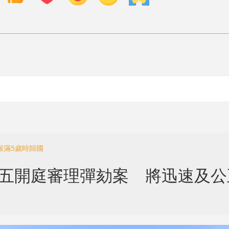
猴滿5歲時歸國
周五開庭審理彈劾案 將迅速及公