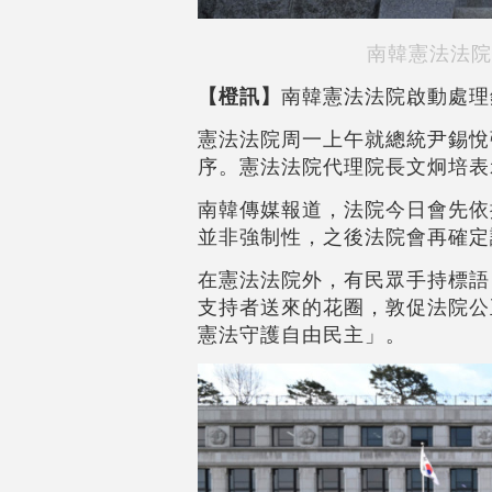
南韓憲法法院
【橙訊】
南韓憲法法院啟動處理
憲法法院周一上午就總統尹錫悅
序。憲法法院代理院長文炯培表
南韓傳媒報道，法院今日會先依
並非強制性，之後法院會再確定
在憲法法院外，有民眾手持標語
支持者送來的花圈，敦促法院公
憲法守護自由民主」。