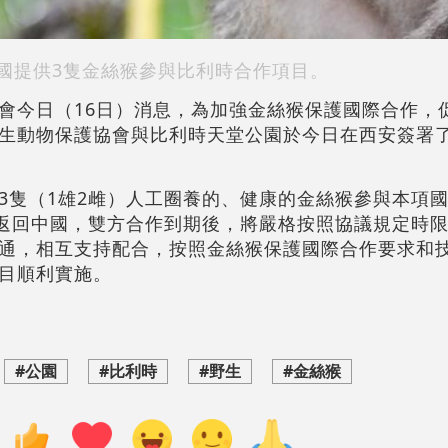
國提供3隻金絲猴參與比利時合作項目。
會今日（16日）消息，為加強金絲猴保護國際合作，
生動物保護協會與比利時天堂公園於今日在西安簽署
3隻（1雄2雌）人工圈養的、健康的金絲猴參與本項
時返回中國，雙方合作到期後，將嚴格按照協議規定時
通，相互支持配合，按照金絲猴保護國際合作要求和
目順利實施。
#公園
#比利時
#野生
#金絲猴