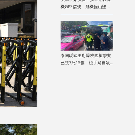
機GPS信號 飛機撞山墜毀
致4死
泰國暖武里府爆校園槍擊案
已致7死15傷 槍手疑自殺
身亡