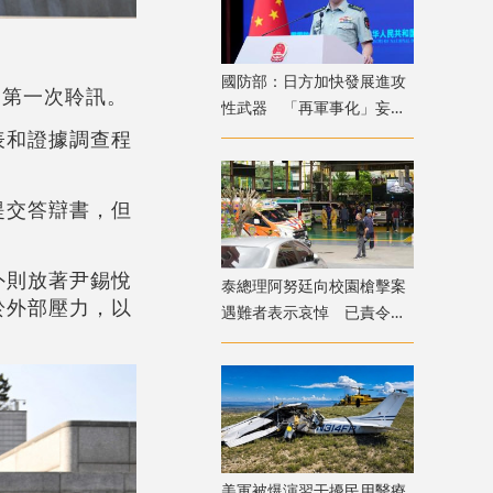
國防部：日方加快發展進攻
開第一次聆訊。
性武器 「再軍事化」妄動
是地區和平穩定真正威脅
表和證據調查程
提交答辯書，但
外則放著尹錫悅
​泰總理阿努廷向校園槍擊案
於外部壓力，以
遇難者表示哀悼 已責令展
開調查
美軍被爆演習干擾民用醫療