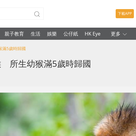
下載APP
親子教育
生活
娛樂
公仔紙
HK Eye
更多
猴滿5歲時歸國
猴 所生幼猴滿5歲時歸國