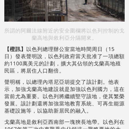
所謂的阿爾法線附近的安全圍欄將以色列控制的戈
蘭高地與敘利亞分隔開來。
【橙訊】
以色列總理辦公室當地時間周日（15
日）發表聲明說，以色列政府當天批准了一項總額
約1100萬美元的計劃，擴大其佔領的戈蘭高地殖
民區，將居住人口翻倍。
聲明稱，以總理內塔尼亞胡提交了該計劃。他表
示，加強戈蘭高地建設就是加強以色列國力，這在
當前尤為重要。以色列將繼續堅守該地，使其繁榮
發展。該計劃還將加強當地教育系統、可再生能源
基礎設施等，以協助新居民的融入。
戈蘭高地是敘利亞西南部一塊狹長地帶。以色列在