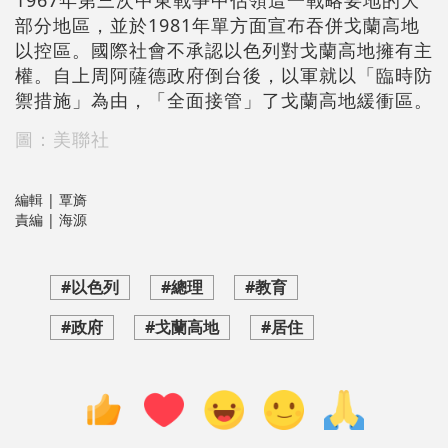
1967年第三次中東戰爭中佔領這一戰略要地的大
部分地區，並於1981年單方面宣布吞併戈蘭高地
以控區。國際社會不承認以色列對戈蘭高地擁有主
權。自上周阿薩德政府倒台後，以軍就以「臨時防
禦措施」為由，「全面接管」了戈蘭高地緩衝區。
圖：美聯社
編輯 | 覃旖
責編 | 海源
#以色列
#總理
#教育
#政府
#戈蘭高地
#居住