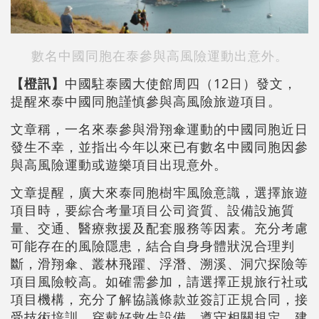
數名中國同胞在泰參與高風險運動出意外。
【橙訊】
中國駐泰國大使館周四（12日）發文，
提醒來泰中國同胞謹慎參與高風險旅遊項目。
文章稱，一名來泰參與滑翔傘運動的中國同胞近日
發生不幸，並指出今年以來已有數名中國同胞因參
與高風險運動或遊樂項目出現意外。
文章提醒，廣大來泰同胞樹牢風險意識，選擇旅遊
項目時，要綜合考量項目公司資質、設備設施質
量、交通、醫療救援及配套服務等因素。充分考慮
可能存在的風險隱患，結合自身身體狀況合理判
斷，滑翔傘、叢林飛躍、浮潛、溯溪、洞穴探險等
項目風險較高。如確需參加，請選擇正規旅行社或
項目機構，充分了解協議條款並簽訂正規合同，接
受技術培訓，穿戴好救生設備，遵守相關規定。建