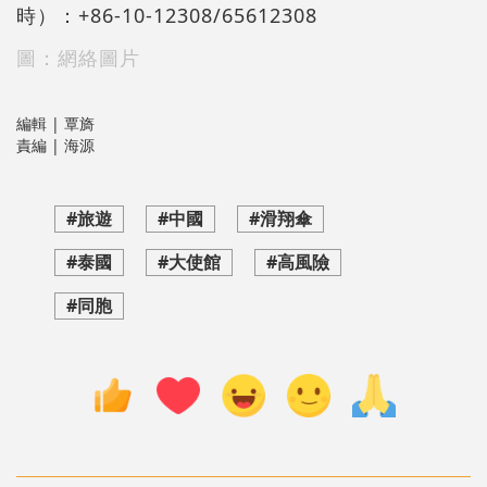
時）：+86-10-12308/65612308
圖：網絡圖片
編輯 | 覃旖
責編 | 海源
#旅遊
#中國
#滑翔傘
#泰國
#大使館
#高風險
#同胞