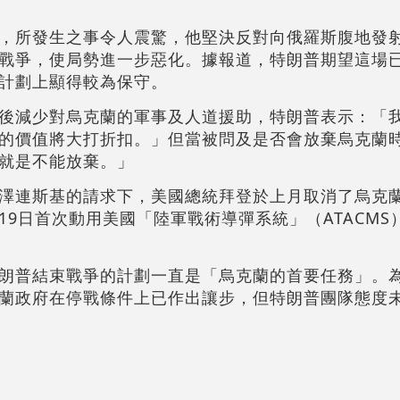
，所發生之事令人震驚，他堅決反對向俄羅斯腹地發
戰爭，使局勢進一步惡化。據報道，特朗普期望這場
計劃上顯得較為保守。
後減少對烏克蘭的軍事及人道援助，特朗普表示：「
的價值將大打折扣。」但當被問及是否會放棄烏克蘭
就是不能放棄。」
澤連斯基的請求下，美國總統拜登於上月取消了烏克
9日首次動用美國「陸軍戰術導彈系統」（ATACMS
朗普結束戰爭的計劃一直是「烏克蘭的首要任務」。
蘭政府在停戰條件上已作出讓步，但特朗普團隊態度