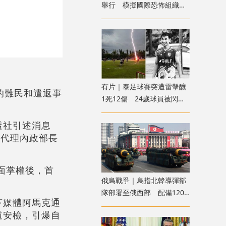
舉行 模擬國際恐怖組織策
劃實施恐襲等情形
有片｜泰足球賽突遭雷擊釀
的難民和遣返事
1死12傷 24歲球員被閃電
劈中亡
透社引述消息
任代理內政部長
面掌權後，首
俄烏戰爭｜烏指北韓導彈部
隊部署至俄西部 配備120
下媒體阿馬克通
枚彈道導彈
道安檢，引爆自