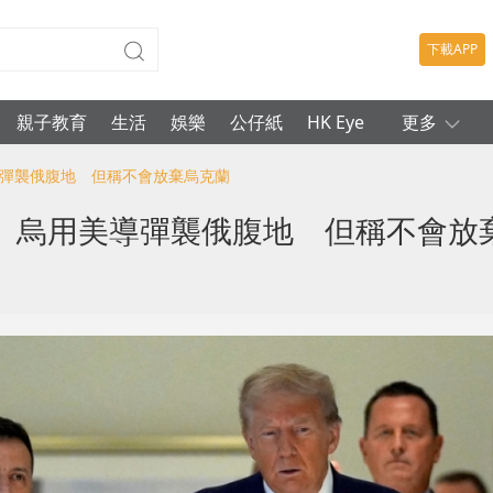
下載APP
親子教育
生活
娛樂
公仔紙
HK Eye
更多
導彈襲俄腹地 但稱不會放棄烏克蘭
」烏用美導彈襲俄腹地 但稱不會放