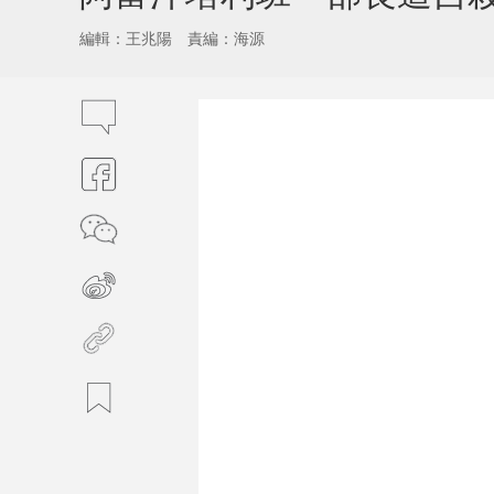
編輯：王兆陽
責編：海源