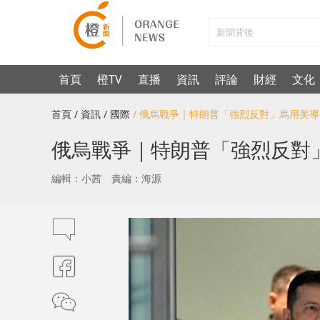
首頁
橙TV
直播
資訊
評論
財經
文化
首頁
/ 資訊
/ 國際
/ 俄烏戰爭｜特朗普「強烈反對」烏用美
俄烏戰爭｜特朗普「強烈反對
編輯：小茜
責編：海源