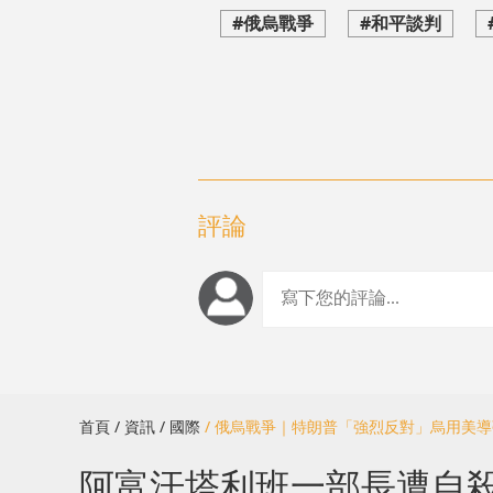
#俄烏戰爭
#和平談判
評論
首頁
/ 資訊
/ 國際
/ 俄烏戰爭｜特朗普「強烈反對」烏用美
阿富汗塔利班一部長遭自