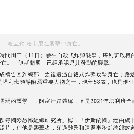
哈立勒.哈卡尼在襲擊中身亡。
時間周三（11日）發生自殺式炸彈襲擊，塔利班政權
身亡。「伊斯蘭國」已經承認是其發動的襲擊。
成禱告回到總部，之後遭遇自殺式炸彈攻擊身亡；路
是塔利班領導階層重要人物之一，現年58歲，也是現
懦弱的襲擊」，阿富汗媒體稱，這是2021年塔利班全
搜尋國際恐怖組織研究所」稱，「伊斯蘭國」經由旗
照片，稱他是襲擊者，穿過難民和遣返事務部總部數