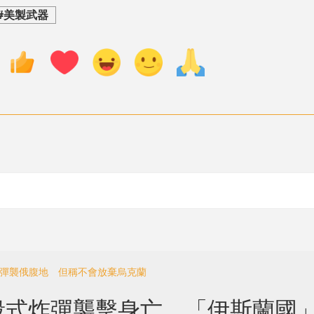
#美製武器
導彈襲俄腹地 但稱不會放棄烏克蘭
殺式炸彈襲擊身亡 「伊斯蘭國