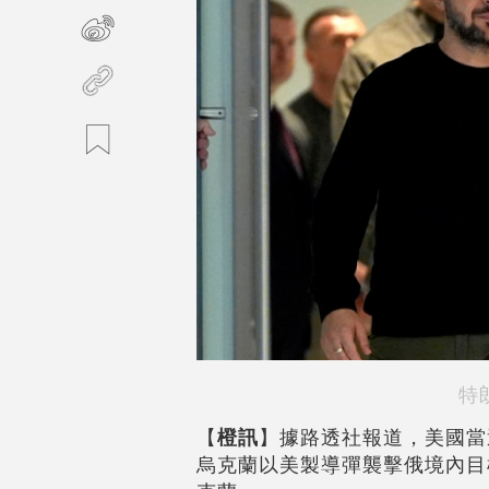
特
【
橙訊
】據路透社報道，美國當
烏克蘭以美製導彈襲擊俄境內目