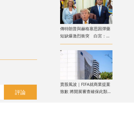
傳特朗普與赫格塞思因彈藥
短缺爆激烈衝突 白宮：假
新聞
​賣股風波｜FIFA就商業提案
致歉 將開展審查確保此類情
評論
況不再發生