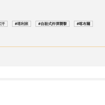
富汗
#塔利班
#自殺式炸彈襲擊
#喀布爾