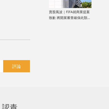
​賣股風波｜FIFA就商業提案
致歉 將開展審查確保此類情
況不再發生
評論
」認責