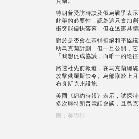
克蘭。
特朗普受訪時談及俄烏戰爭表示
此舉的必要性，認為這只會加劇
衝突能儘快落幕，但在透露具體
對於是否會在基輔拒絕和平協議
助烏克蘭計劃，但一旦公開，它
「我想促成協議，而唯一的途徑
路透社先前報道，在烏克蘭總統
攻擊俄羅斯禁令。烏部隊於上月1
布良斯克州設施。
美國《紐約時報》表示，試探特
多次與特朗普電話會談，且烏克
圖：美聯社