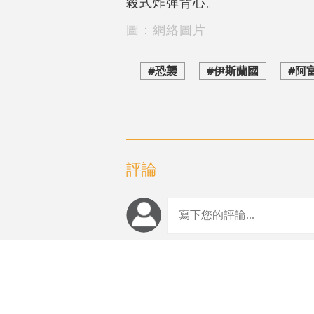
殺式炸彈背心。
圖：網絡圖片
#恐襲
#伊斯蘭國
#阿
評論