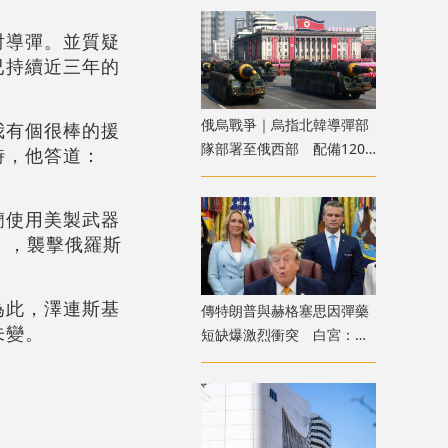
射導彈。並質疑
已持續近三年的
俄烏戰爭｜烏指北韓導彈部
我有個很棒的援
隊部署至俄西部 配備120
時，他答道：
枚彈道導彈
蘭使用美製武器
），襲擊俄羅斯
為此，澤連斯基
傳特朗普與赫格塞思因彈藥
未變。
短缺爆激烈衝突 白宮：假
新聞