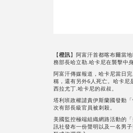
【
橙訊
】阿富汗首都喀布爾當地
務部長哈立勒.哈卡尼在襲擊中
阿富汗傳媒報道，哈卡尼當日完
稱，還有另外6人死亡。哈卡尼
西拉尤丁.哈卡尼的叔叔。
塔利班政權譴責伊斯蘭國發動「
次有部長級官員被刺殺。
美國監控極端組織網路活動的「
訊社發布一份聲明以及一名男子