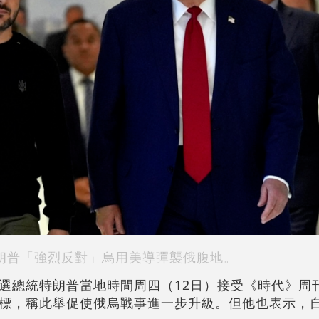
朗普「強烈反對」烏用美導彈襲俄腹地。
選總統特朗普當地時間周四（12日）接受《時代》周
標，稱此舉促使俄烏戰事進一步升級。但他也表示，