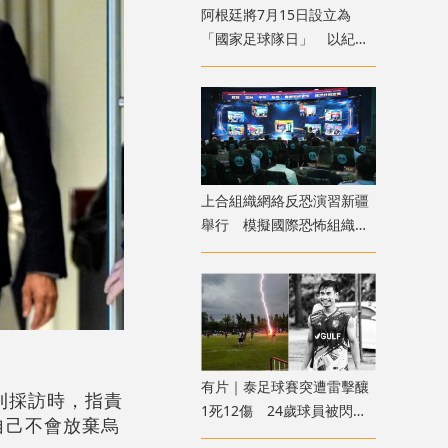
​阿根廷將7月15日設立為
「國家足球隊日」 以紀念
世盃挫英格蘭
上合組織網絡反恐演習新疆
舉行 模擬國際恐怖組織策
劃實施恐襲等情形
有片｜泰足球賽突遭雷擊釀
刊採訪時，指責
1死12傷 24歲球員被閃電
自己不會放棄烏
劈中亡