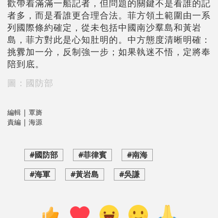
歡帶着滿滿一船記者，但問題的關鍵不是看誰的記
者多，而是看誰更合理合法。菲方領土範圍由一系
列國際條約確定，從未包括中國南沙羣島和黃岩
島，菲方對此是心知肚明的。中方態度清晰明確：
挑釁加一分，反制強一步；如果執迷不悟，定將奉
陪到底。
圖：國防部
編輯 | 覃旖
責編 | 海源
#國防部
#菲律賓
#南海
#海軍
#黃岩島
#吳謙