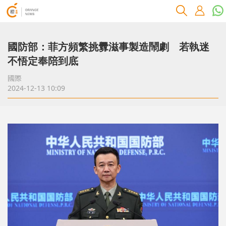
國防部：菲方頻繁挑釁滋事製造鬧劇 若執迷
不悟定奉陪到底
國際
2024-12-13 10:09