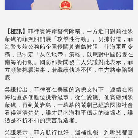
【橙訊】
菲律賓海岸警衛隊稱，中方近日對前往鱟
藤礁的菲漁船開展「攻擊性行動」。另據報道，菲
海警多艘公務船企圖侵闖黃岩島被阻。菲海軍司令
稱，已制定「灰色地帶」策略，以應對中國船隻在
南海的行動。國防部新聞發言人吳謙對此表示，菲
方頻繁挑釁滋事，若繼續執迷不悟，中方將奉陪到
底。
吳謙指出，菲律賓在美國的慫恿支持下，連續在南
海地區多個點位挑釁滋事，從仁愛礁、仙賓礁到鱟
藤礁，再到黃岩島，一幕幕的鬧劇已經讓國際社會
看得清清楚楚，誰才是南海和平穩定的破壞者，誰
纔是不折不扣的謊言製造者。
吳謙表示，菲方航行也好，運補也罷，到哪兒都喜