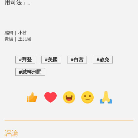
用司法」。
編輯 | 小茜
責編 | 王兆陽
#拜登
#美國
#白宮
#赦免
#減輕刑罰
評論