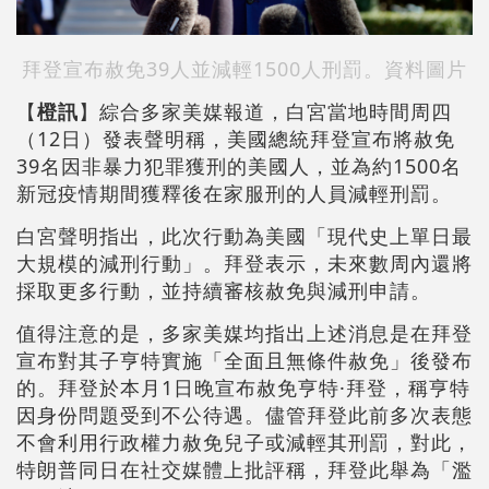
拜登宣布赦免39人並減輕1500人刑罰。資料圖片
【
橙訊
】綜合多家美媒報道，白宮當地時間周四
（12日）發表聲明稱，美國總統拜登宣布將赦免
39名因非暴力犯罪獲刑的美國人，並為約1500名
新冠疫情期間獲釋後在家服刑的人員減輕刑罰。
白宮聲明指出，此次行動為美國「現代史上單日最
大規模的減刑行動」。拜登表示，未來數周內還將
採取更多行動，並持續審核赦免與減刑申請。
值得注意的是，多家美媒均指出上述消息是在拜登
宣布對其子亨特實施「全面且無條件赦免」後發布
的。拜登於本月1日晚宣布赦免亨特·拜登，稱亨特
因身份問題受到不公待遇。儘管拜登此前多次表態
不會利用行政權力赦免兒子或減輕其刑罰，對此，
特朗普同日在社交媒體上批評稱，拜登此舉為「濫