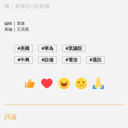
圖：新華社/資料圖
編輯 | 覃旖
責編 | 王兆陽
#美國
#華為
#眾議院
#中興
#設備
#電信
#通訊
評論