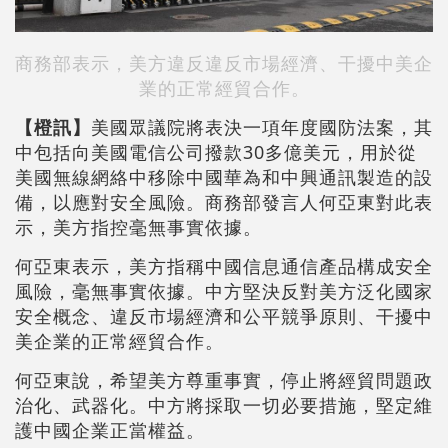
商務部表示，美方違反違反市場經濟、干擾中美企
業的正常經貿合作。
【橙訊】
美國眾議院將表決一項年度國防法案，其
中包括向美國電信公司撥款30多億美元，用於從
美國無線網絡中移除中國華為和中興通訊製造的設
備，以應對安全風險。商務部發言人何亞東對此表
示，美方指控毫無事實依據。
何亞東表示，美方指稱中國信息通信產品構成安全
風險，毫無事實依據。中方堅決反對美方泛化國家
安全概念、違反市場經濟和公平競爭原則、干擾中
美企業的正常經貿合作。
何亞東說，希望美方尊重事實，停止將經貿問題政
治化、武器化。中方將採取一切必要措施，堅定維
護中國企業正當權益。