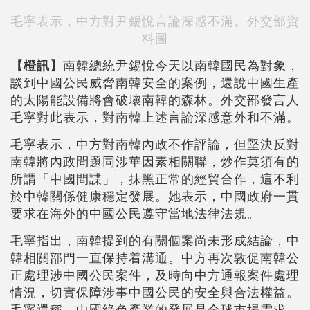
毛寧表示，中方對尹錫悅言論深感不滿。外交部資
料圖
【橙訊】
南韓總統尹錫悅今天以南韓國民為對象，
談到中國公民威脅南韓安全的案例，還說中國生產
的太陽能設備將會破壞南韓的森林。外交部發言人
毛寧對此表示，對南韓上述言論深感意外和不滿。
毛寧表示，中方對南韓內政不作評論，但堅決反對
南韓將內政問題同涉華因素相關聯，炒作莫須有的
所謂「中國間諜」，抹黑正常的經貿合作，這不利
於中韓關係健康穩定發展。她表示，中國政府一貫
要求在海外的中國公民遵守當地法律法規。
毛寧指出，南韓提到的有關個案尚未形成結論，中
韓相關部門一直保持着溝通。中方再次敦促南韓公
正處理涉中國公民案件，及時向中方通報案件處理
情況，切實保障涉事中國公民的安全與合法權益。
毛寧還稱，中國綠色產業的發展是全球市場需求、