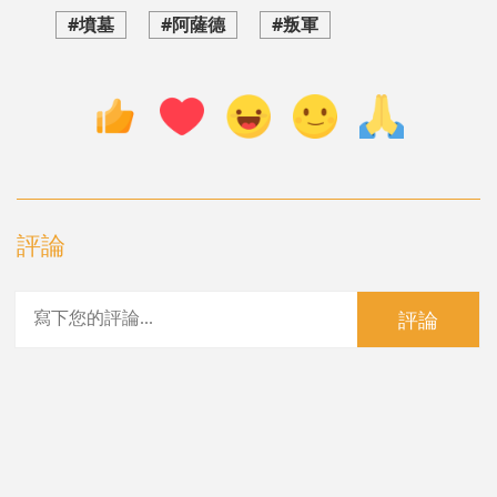
#墳墓
#阿薩德
#叛軍
評論
評論