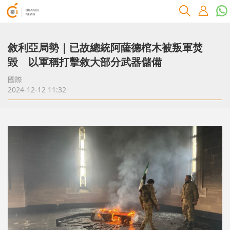
敘利亞局勢｜已故總統阿薩德棺木被叛軍焚
毀 以軍稱打擊敘大部分武器儲備
國際
2024-12-12 11:32