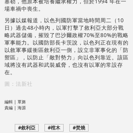
塞勒，他原本被培養繼承權力，但於1994 年在一
場車禍中喪生。
另據以媒報道，以色列國防軍當地時間周二（10
日）過去48小時內，以軍打擊了敘利亞大部分戰
略武器儲備，摧毀了巴沙爾政權70%至80%的戰略
軍事能力。以國防部長卡茨說，以色列正在現有的
以敘軍事緩衝區敘利亞一側，設立非軍事化的「防
禦區」，以防止「敵對勢力」向以色列靠近。該區
域將沒有武器和武裝威脅，也沒有以軍的常設存
在。
圖：法新社
編輯 | 覃旖
責編 | 海源
#敘利亞
#棺木
#焚燒