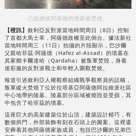
已故總統阿薩德的墳墓被焚燒。
【橙訊】
敘利亞反對派當地時間周日（8日）控制
了首都大馬士革，阿薩德政權至此倒台。據法新社
當地時間周三（11日）拍攝的片段顯示，巴沙爾
父親哈菲茲·阿薩德（Hafez al-Assad）的墳墓在
其家鄉卡爾達哈（Qardaha）被叛軍焚毀，身着
迷彩服的反對派戰士和年輕人圍觀焚燒。
報道引述敘利亞人權觀察組織戰爭觀察員的話稱，
叛軍縱火焚燒了位於拉塔基亞阿薩德阿拉維派社區
中心地帶的陵墓。陵墓部分區域被燒毀並受損，其
中包含了哈菲茲的墳墓。
這座巨大的高架建築位於山頂，建築設計精巧，有
數個拱門，外部裝飾有刻在石頭上的圖案。這裡還
安葬着其他阿薩德家族成員，包括巴沙爾的兄弟巴