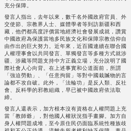
充分保障。
發言人指出，去年以來，數千名外國政府官員、外
交使節、宗教界人士、媒體學者等到訪新疆和西
藏，他們都高度評價當地經濟社會發展成就，讚賞
中國政府為保護當地多民族文化和保障宗教信仰自
由作出的巨大努力。近年來，近百國連續在聯合國
人權理事會以共同發言、單獨發言等多種方式就涉
疆、涉藏等問題支持中方正義立場，充分說明了國
際社會人心向背。在上述事實和公道面前，所謂
「強迫勞動」、「任意拘留」等對中國栽贓物的言
論都不攻自破。此外，「法輪功」是反人類、反社
會、反科學的邪教組織，早已被中國政府依法取
締。
發言人還表示，加方根本沒有資格在人權問題上充
當「教師爺」，對他國人權狀況指手畫腳。加方自
身人權問題成堆，至今原住民仍面臨系統性種族歧
視和不公正待遇，流離失所者權利缺乏保障，毒品