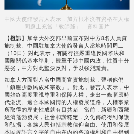
中國大使館發言人表示，加方根本沒有資格在人權
問題上充當「教師爺」。資料圖片
【
橙訊
】加拿大外交部早前宣布對中方8名人員實
施制裁。中國駐加拿大使館發言人當地時間周二
（10日）對此表示，有關行徑嚴重違反國際法和
國際關係基本準則，嚴重干涉中國內政，性質十分
惡劣，中方對此堅決反對，予以強烈譴責。
加拿大方面對八名中國高官實施制裁，聲稱他們
「鎮壓少數民族和宗教」。對此，發言人表示，中
國始終高度重視尊重和保障人權，走出一條順應時
代潮流、適合本國國情的人權發展道路，人權事業
所取得的歷史性成就有目共睹。當前，新疆和西藏
經濟蓬勃發展，社會和諧穩定，文化傳統得到保護
和弘揚，各族人民包括宗教信仰自由、使用和發展
本民族語言文字的自由在內的各項權利和自由得到