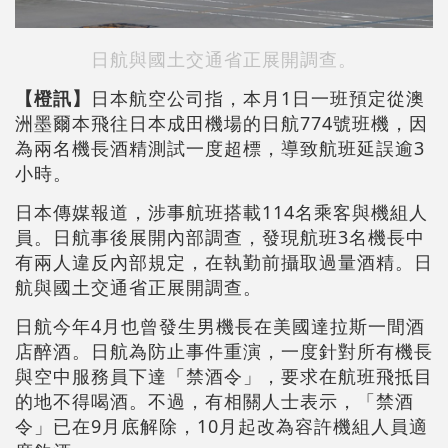
日航與國土交通省正展開調查。
【橙訊】
日本航空公司指，本月1日一班預定從澳
洲墨爾本飛往日本成田機場的日航774號班機，因
為兩名機長酒精測試一度超標，導致航班延誤逾3
小時。
日本傳媒報道，涉事航班搭載114名乘客與機組人
員。日航事後展開內部調查，發現航班3名機長中
有兩人違反內部規定，在執勤前攝取過量酒精。日
航與國土交通省正展開調查。
日航今年4月也曾發生男機長在美國達拉斯一間酒
店醉酒。日航為防止事件重演，一度針對所有機長
與空中服務員下達「禁酒令」，要求在航班飛抵目
的地不得喝酒。不過，有相關人士表示，「禁酒
令」已在9月底解除，10月起改為容許機組人員適