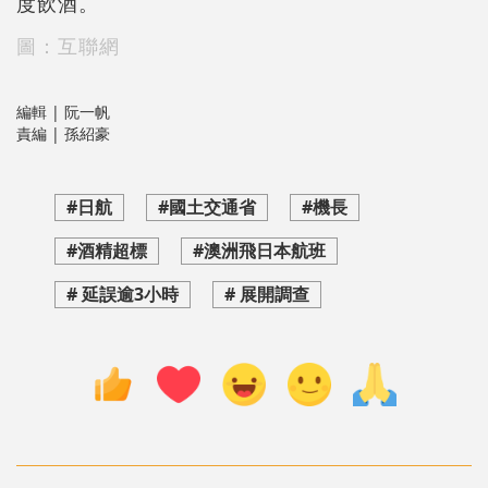
度飲酒。
圖：互聯網
編輯 | 阮一帆
責編 | 孫紹豪
#日航
#國土交通省
#機長
#酒精超標
#澳洲飛日本航班
# 延誤逾3小時
# 展開調查