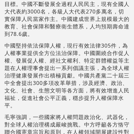
目標。中國不斷發展全過程人民民主，現有全國人
大代表約3000名，各級人大代表270多萬名，切
實保障人民當家作主。中國建成世界上規模最大的
教育、社會保障和醫療衛生體系，人均預期壽命達
到78.6歲。
中國堅持依法保障人權，現行有效法律305件，為
人權事業提供全方位法治保障。中國圍繞合作促人
權、發展促人權、經社文權利、特定群體權益等主
題在人權理事會提出一系列倡議主張，為全球人權
治理健康發展作出積極貢獻。中國共產黨二十屆三
中全會提出300多項改革舉措，涉及經濟、政治、
文化、社會、生態文明等各方面，將有效增進人民
福祉，促進社會公平正義，穩步提升人權保障水
平。
毛寧強調，一些國家將人權問題政治化、武器化，
對全球人權治理構成嚴峻挑戰。中方呼籲各方恪守
聯合國憲章宗旨和原則，在人權領域開展建設性對