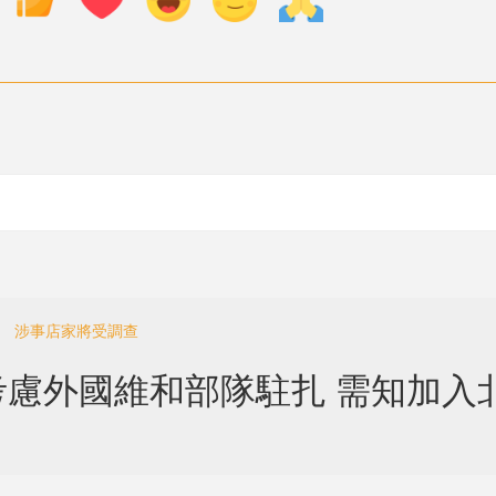
亡 涉事店家將受調查
慮外國維和部隊駐扎 需知加入