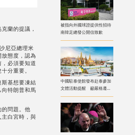
被指向外國球證提供性招待
烏克蘭的提議，
南韓足總發公開信致歉
沙尼亞總理米
開放態度，認為
前，必須要知道
說十分重要。
中國駐泰使館發布赴泰參加
連斯基想要凍結
文體活動提醒 籲嚴格遵守
己向特朗普和馬
法律法規及信仰風俗
約的問題。他
入主白宮時，與