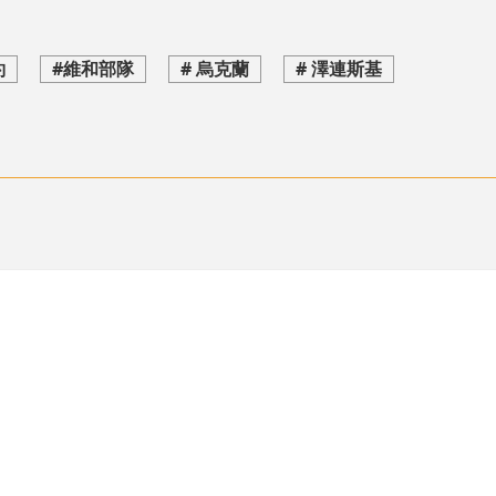
約
#維和部隊
# 烏克蘭
# 澤連斯基