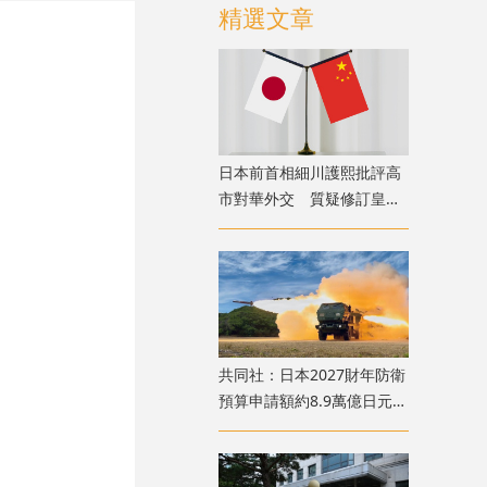
精選文章
日本前首相細川護熙批評高
市對華外交 質疑修訂皇室
典範
共同社：日本2027財年防衛
預算申請額約8.9萬億日元
創歷史新高