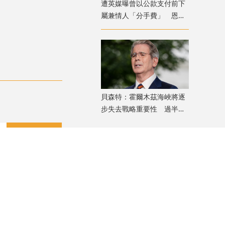
遭英媒曝曾以公款支付前下
屬兼情人「分手費」 恩芬
天奴否認指控
貝森特：霍爾木茲海峽將逐
步失去戰略重要性 過半能
源將由地下管道輸送
評論