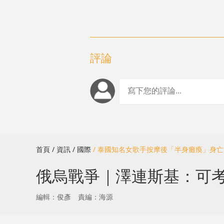
評論
首頁
/ 資訊
/ 國際
/ 泰國知名女歌手按摩後「半身癱瘓」身
俄烏戰爭｜澤連斯基：可考
編輯：俊彥
責編：海源