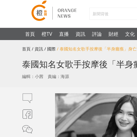
首頁
橙TV
直播
資訊
評論
財經
文化
首頁
/ 資訊
/ 國際
/ 泰國知名女歌手按摩後「半身癱瘓」身
泰國知名女歌手按摩後「半身
編輯：小茜
責編：海源