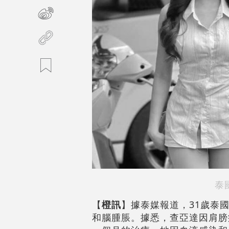
泰
【
橙訊
】據泰媒報道，31歲泰國女
和腦腫脹。據悉，查亞達因肩膀