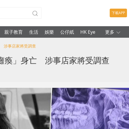
下載APP
親子教育
生活
娛樂
公仔紙
HK Eye
更多
亡 涉事店家將受調查
癱瘓」身亡 涉事店家將受調查