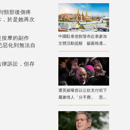
到頸部後側疼
木，於是她再次
中國駐泰使館發布赴泰參加
是按摩的副作
文體活動提醒 籲嚴格遵守
已惡化到無法自
法律法規及信仰風俗
法律訴訟，但存
遭英媒曝曾以公款支付前下
屬兼情人「分手費」 恩芬
天奴否認指控