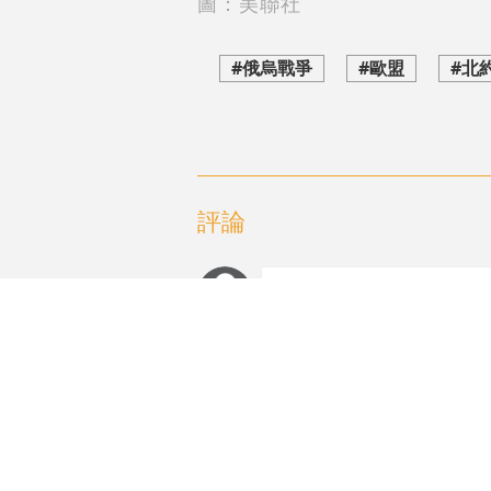
圖：美聯社
#俄烏戰爭
#歐盟
#北
評論
編輯推薦