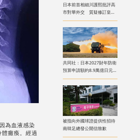
日本前首相細川護熙批評高
市對華外交 質疑修訂皇室
典範
共同社：日本2027財年防衛
預算申請額約8.9萬億日元
創歷史新高
被指向外國球證提供性招待
死因為血液感染
南韓足總發公開信致歉
身體癱瘓。經過