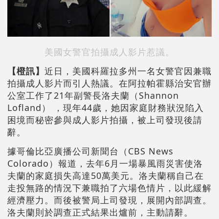
美國女警官拍攝成人影片惹議。
【橙訊】
近日，美國科羅拉多州一名女警官因兼職
拍攝成人影片而引人熱議。在阿拉帕霍縣治安官辦
公室工作了21年副警長洛夫蘭（Shannon
Lofland） ，現年44歲，她因家庭財務狀況陷入
困境而秘密參與成人影片拍攝，被上司發現後請
辭。
據哥倫比亞廣播公司新聞台（CBS News
Colorado）報道，去年6月一場暴風雨災害使洛
夫蘭的家庭損失高達50萬美元。洛夫蘭稱自己在
走投無路的情況下兼職拍了六場色情片，以此緩解
經濟壓力。而後被警局上司發現，展開內部調查。
洛夫蘭則於調查正式結果出爐前，主動請辭。