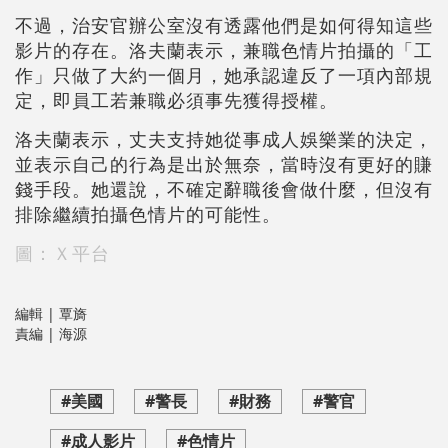
不過，治安官辦公室沒有透露他們是如何得知這些
影片的存在。洛夫蘭表示，兼職色情片拍攝的「工
作」只做了大約一個月，她承認違反了一項內部規
定，即員工若兼職必須事先獲得授權。
洛夫蘭表示，丈夫支持她從事成人娛樂業的決定，
並表示自己的行為是出於無奈，當時沒有更好的賺
錢手段。她還說，不確定辭職後會做什麼，但沒有
排除繼續拍攝色情片的可能性。
圖：Ｘ平台
編輯 | 覃旖
責編 | 海源
#美國
#警長
#財務
#警官
#成人影片
#色情片