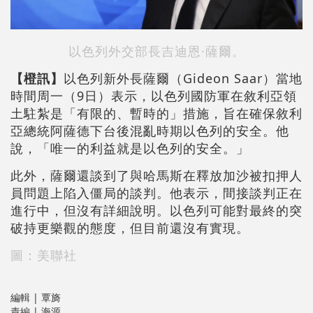
以色列外交部長吉迪恩·薩爾。
【橙訊】
以色列新外長薩爾（Gideon Saar）當地
時間周一（9日）表示，以色列國防軍在敘利亞領
土駐紮是「有限的、暫時的」措施，旨在確保敘利
亞總統阿薩德下台後混亂時期以色列的安全。他
說，「唯一的利益就是以色列的安全。」
此外，薩爾還談到了與哈馬斯在釋放加沙被扣押人
員問題上陷入僵局的談判。他表示，間接談判正在
進行中，但沒有詳細說明。以色列可能對最終的突
破持更樂觀的態度，但目前還沒有實現。
圖：美聯社
編輯 | 覃旖
責編 | 海源