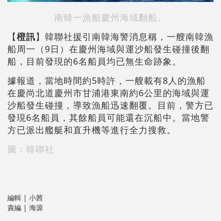
南韓一漁船慶州海域翻船。
【
橙訊
】韓聯社援引南韓海警消息稱，一艘南韓漁
船周一（9日）在慶州海域與運沙船發生碰撞後翻
船，目前發現的6名船員均已無生命跡象。
據報道，當地時間約5時許，一艘載有8人的漁船
在慶尚北道慶州市甘浦港東南約6公里的海域與運
沙船發生碰撞，導致漁船迅速翻覆。目前，警方已
發現6名船員，其餘船員可能還在沉船中。當地警
方已派出艦艇和直升機等進行全力搜救。
圖：韓聯社
編輯 | 小茜
責編 | 海源