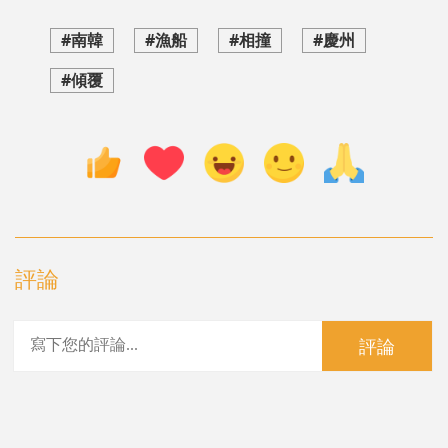
#南韓
#漁船
#相撞
#慶州
#傾覆
評論
評論