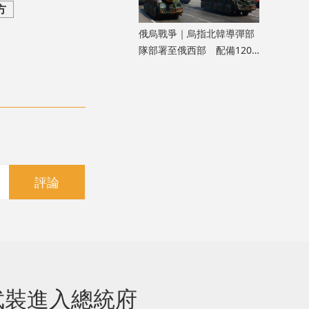
方
俄烏戰爭｜烏指北韓導彈部
隊部署至俄西部 配備120
枚彈道導彈
評論
武裝進入總統府