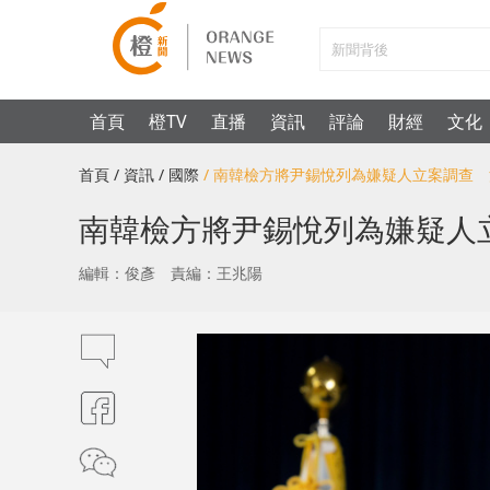
首頁
橙TV
直播
資訊
評論
財經
文化
首頁
/ 資訊
/ 國際
/ 南韓檢方將尹錫悅列為嫌疑人立案調查
南韓檢方將尹錫悅列為嫌疑人
編輯：俊彥
責編：王兆陽