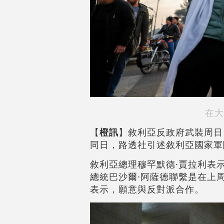
在大
【
橙訊
】敘利亞反政府武裝周日
同日，路透社引述敘利亞國家軍
敘利亞總理穆罕默德·賈拉利表
總統巴沙爾·阿薩德聯繫是在上
表示，願意與反對派合作。