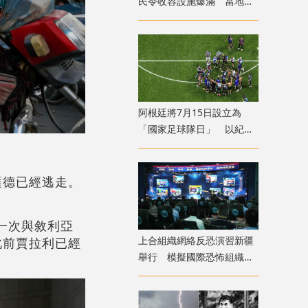
民令收容設施爆滿 當地冀
移送西班牙本土
​阿根廷將7月15日設立為
「國家足球隊日」 以紀念
世盃挫英格蘭
薩德已經逃走。
一次與敘利亞
上合組織網絡反恐演習新疆
此前賈拉利已經
舉行 模擬國際恐怖組織策
劃實施恐襲等情形