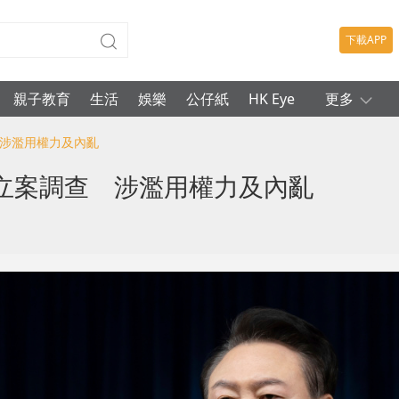
下載APP
親子教育
生活
娛樂
公仔紙
HK Eye
更多
 涉濫用權力及內亂
立案調查 涉濫用權力及內亂