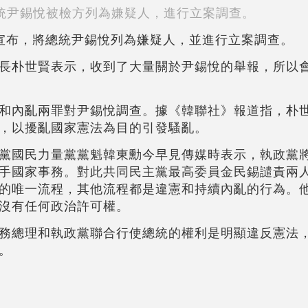
統尹錫悅被檢方列為嫌疑人，進行立案調查。
宣布，將總統尹錫悅列為嫌疑人，並進行立案調查。
長朴世賢表示，收到了大量關於尹錫悅的舉報，所以
和內亂兩罪對尹錫悅調查。據《韓聯社》報道指，朴
，以擾亂國家憲法為目的引發騷亂。
黨國民力量黨黨魁韓東勳今早見傳媒時表示，執政黨
手國家事務。對此共同民主黨最高委員金民錫譴責兩
的唯一流程，其他流程都是違憲和持續內亂的行為。
沒有任何政治許可權。
務總理和執政黨聯合行使總統的權利是明顯違反憲法
。