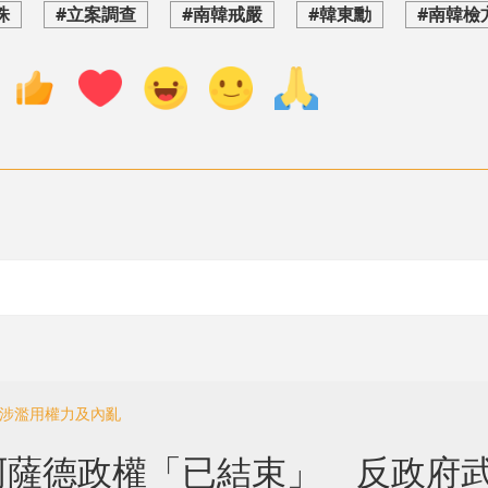
洙
#立案調查
#南韓戒嚴
#韓東勳
#南韓檢
 涉濫用權力及內亂
阿薩德政權「已結束」 反政府