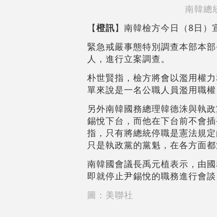
南韓總
【
橙訊
】南韓檢方今日（8日）
緊急戒嚴事態特別調查本部本部
人，進行立案調查。
朴世賢指，檢方將會以濫用權力
單來說是一名公職人員濫用職權
另外南韓國務總理韓德洙與執政
錫悅下台，而他在下台前不會插
指，只有將總統停職是憲法規定
只是執政黨的黨魁，在各方面都
南韓國會議長禹元植表示，由國
即就停止尹錫悅的職務進行會談
圖：美聯社