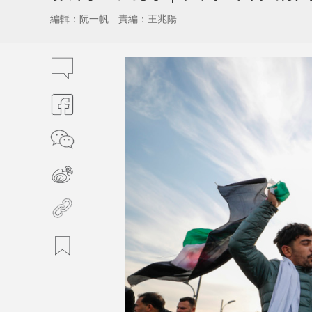
編輯：阮一帆
責編：王兆陽