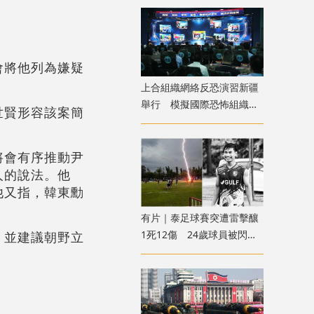
會將他列為嫌疑
上合組織網絡反恐演習新疆
舉行 模擬國際恐怖組織策
世賢形容該案簡
劃實施恐襲等情形
將會有序推動尹
人的說法。他
他又指，韓東勳
有片｜泰足球賽突遭雷擊釀
1死12傷 24歲球員被閃電
，並建議朝野立
劈中亡