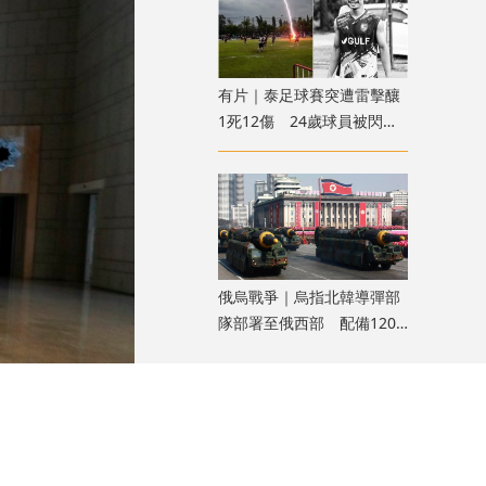
有片｜泰足球賽突遭雷擊釀
1死12傷 24歲球員被閃電
劈中亡
俄烏戰爭｜烏指北韓導彈部
隊部署至俄西部 配備120
枚彈道導彈