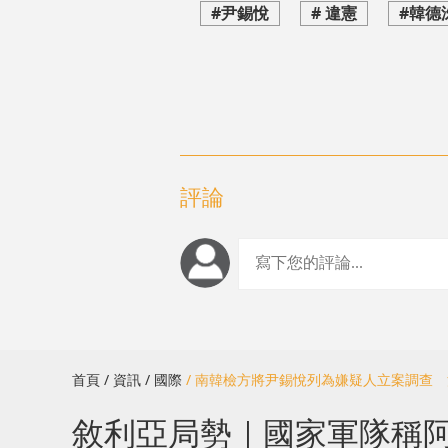
#尹錫悅
# 違憲
#韓德
評論
首頁
/ 資訊
/ 國際
/ 南韓檢方將尹錫悅列為嫌疑人立案調查
敘利亞局勢｜國家軍隊稱