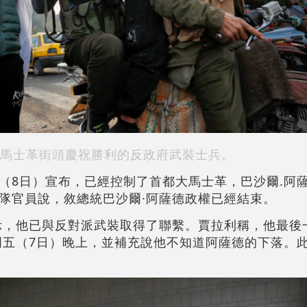
馬士革街頭慶祝勝利的反政府武裝士兵。
（8日）宣布，已經控制了首都大馬士革，巴沙爾.阿
隊官員說，敘總統巴沙爾·阿薩德政權已經結束。
示，他已與反對派武裝取得了聯繫。賈拉利稱，他最後
周五（7日）晚上，並補充說他不知道阿薩德的下落。