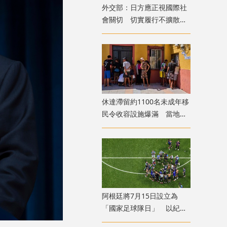
外交部：日方應正視國際社
會關切 切實履行不擴散核
武器的國際法義務
​休達滯留約1100名未成年移
民令收容設施爆滿 當地冀
移送西班牙本土
​阿根廷將7月15日設立為
「國家足球隊日」 以紀念
世盃挫英格蘭