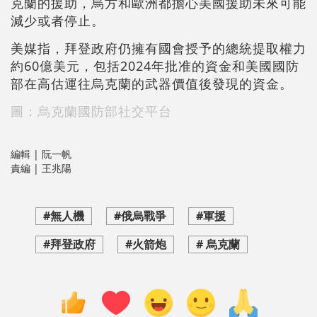
克蘭的援助，烏方和歐洲都擔心美國援助未來可能
減少或者停止。
美媒指，拜登政府仍擁有國會授予的總統提取權力
約60億美元，包括2024年批准的資金和美國國防
部在高估運往烏克蘭的武器價值後發現的資金。
圖：烏克蘭國防部社交平台
編輯 | 阮一帆
責編 | 王兆陽
#無人機
#俄烏戰爭
#軍援
#拜登政府
#火箭炮
# 烏克蘭