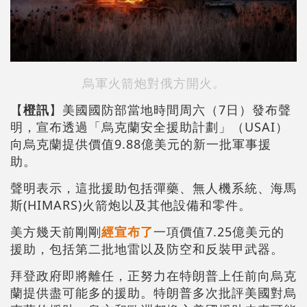
烏軍火箭炮對俄方開火。
【
橙訊
】美國國防部當地時間周六（7日）發布聲
明，宣布透過「烏克蘭安全援助計劃」（USAI）
向烏克蘭提供價值9.88億美元的新一批軍事援
助。
聲明表示，這批援助包括彈藥、無人機系統、海馬
斯(HIMARS)火箭炮以及其他設備和零件。
美方幾天前剛剛
經宣布了
一項價值7.25億美元的
援助，包括第二批地雷以及防空和反裝甲武器。
拜登政府即將離任，正努力在特朗普上任前向烏克
蘭提供盡可能多的援助。特朗普多次批評美國對烏