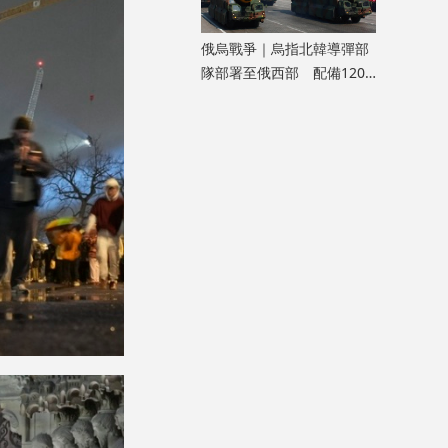
俄烏戰爭｜烏指北韓導彈部
隊部署至俄西部 配備120
枚彈道導彈