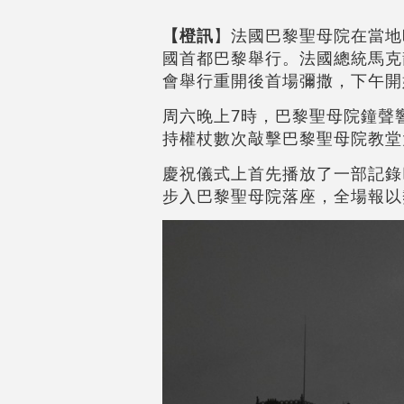
【橙訊
】法國巴黎聖母院在當地
國首都巴黎舉行。法國總統馬克
會舉行重開後首場彌撒，下午開
周六晚上7時，巴黎聖母院鐘聲
持權杖數次敲擊巴黎聖母院教堂
慶祝儀式上首先播放了一部記錄
步入巴黎聖母院落座，全場報以