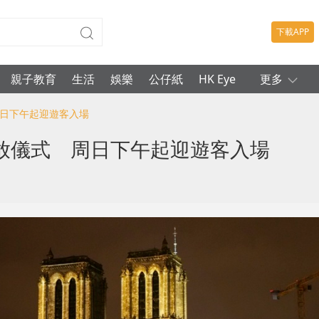
下載APP
親子教育
生活
娛樂
公仔紙
HK Eye
更多
周日下午起迎遊客入場
放儀式 周日下午起迎遊客入場