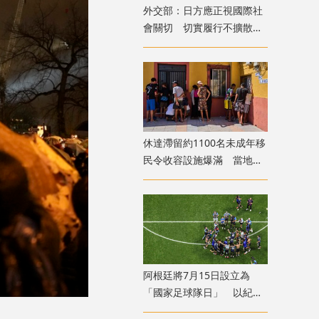
外交部：日方應正視國際社
會關切 切實履行不擴散核
武器的國際法義務
​休達滯留約1100名未成年移
民令收容設施爆滿 當地冀
移送西班牙本土
​阿根廷將7月15日設立為
「國家足球隊日」 以紀念
世盃挫英格蘭