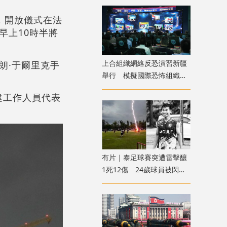
，開放儀式在法
早上10時半將
上合組織網絡反恐演習新疆
朗·于爾里克手
舉行 模擬國際恐怖組織策
劃實施恐襲等情形
建工作人員代表
有片｜泰足球賽突遭雷擊釀
1死12傷 24歲球員被閃電
劈中亡