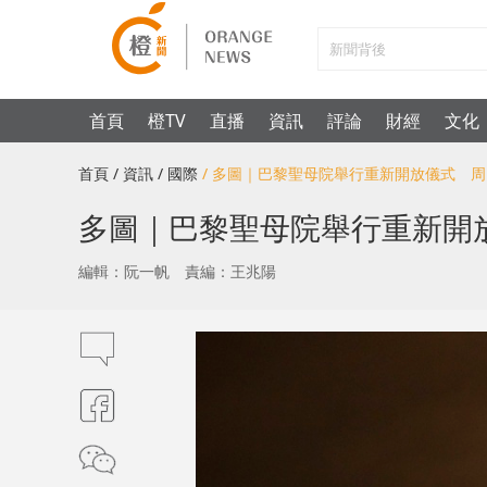
首頁
橙TV
直播
資訊
評論
財經
文化
首頁
/ 資訊
/ 國際
/ 多圖｜巴黎聖母院舉行重新開放儀式 
多圖｜巴黎聖母院舉行重新開
編輯：阮一帆
責編：王兆陽