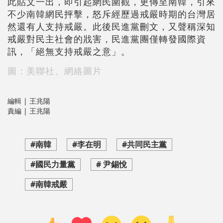
此貼文一出，即引起網民圍觀，更傳至南韓，引來
不少南韓網民抨擊，怒斥經歷過戒嚴時期的台灣居
然還有人支持戒嚴。此後民進黨刪文，又聲稱深知
戒嚴對民主社會的戕害，民進黨團僅轉發國際資
訊，「絕無支持戒嚴之意」。
圖：美聯社、網絡圖片
編輯 | 王兆陽
責編 | 王兆陽
#南韓
#李在明
#共同民主黨
#國民力量黨
# 尹錫悅
#南韓戒嚴