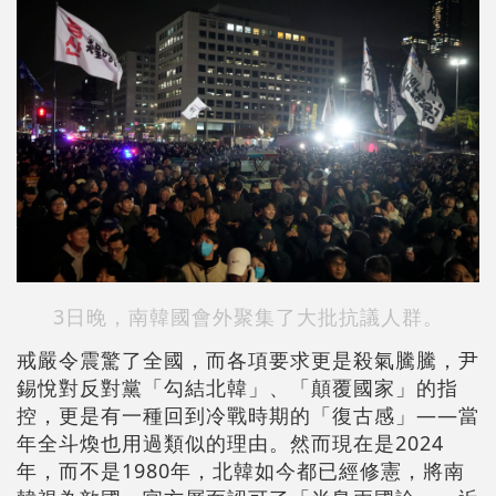
3日晚，南韓國會外聚集了大批抗議人群。
戒嚴令震驚了全國，而各項要求更是殺氣騰騰，尹
錫悅對反對黨「勾結北韓」、「顛覆國家」的指
控，更是有一種回到冷戰時期的「復古感」——當
年全斗煥也用過類似的理由。然而現在是2024
年，而不是1980年，北韓如今都已經修憲，將南