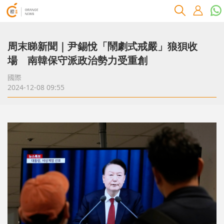
周末睇新聞｜尹錫悅「鬧劇式戒嚴」狼狽收
場 南韓保守派政治勢力受重創
國際
2024-12-08 09:55