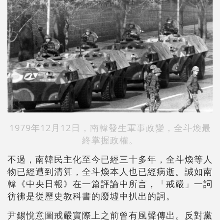
1979年12月12日，南韓發生軍事政變，全斗煥最
終掌握政權。
不過，南韓民主化至今已經三十多年，全斗煥等人
物已經遭到清算，全斗煥本人也已經病逝。誠如南
韓《中央日報》在一篇評論中所言，「戒嚴」一詞
彷彿是從歷史教科書的廢墟中扒出的詞。
尹錫悅意圖戒嚴實際上之前曾有風聲傳出。反對黨