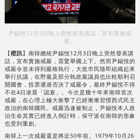
尹錫悅12月3日晚上突然發表講話，宣布實施戒
嚴。
【
橙訊
】南韓總統尹錫悅12月3日晚上突然發表講
話，宣布實施戒嚴，震驚舉國上下。然而尹錫悅的
戒嚴令並未得到嚴格執行，大批市民隨即組織起來
舉行抗議，在野黨及部分執政黨議員也比較順利召
開國會，投票通過否決了戒嚴令，最終尹錫悅不得
不在4日凌晨「認衰」。今次是幾十年來南韓首次
戒嚴，在心理上極大衝擊了已經漸漸習慣西式民主
政治的南韓國民。戒嚴迅速被制止，尹錫悅本人政
治生命其實已經進入倒計時，保守派在南韓的形象
也受到重創。
南韓上一次戒嚴還是將近50年前。1979年10月26