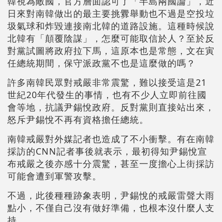
韓視為敵國，官方層面認可了「半島兩國論」，近
日來對南韓做出的最主要挑釁舉動也不過是空投垃
圾氣球和炸毀連接南北韓的道路設施。這種時候說
北韓有「顛覆陰謀」，怎麼可能取信於人？至於反
對黨試圖將政府拉下馬，這原本也是常態，文在寅
任總統期間，保守派政黨不也是這麼做的嗎？
許多南韓民眾對戒嚴非常震驚，難以接受這是21
世紀20年代發生的事情，也有不少人立即前往國
會等地，抗議尹錫悅政府。反對黨則直接站出來，
怒斥尹錫悅不再有資格擔任總統。
南韓戒嚴對外媒記者也造成了不小衝擊。有在南韓
採訪的CNN記者事後就表示，最初得知尹錫悅宣
布戒嚴之後亦感十分震驚，甚至一度擔心上街採訪
可能會遭到軍警攻擊。
不過，此後種種跡象表明，尹錫悅的戒嚴雷聲大雨
點小，不僅自己沒有做好準備，也根本沒什麼人支
持。