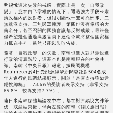
尹錫悅這次失敗的戒嚴，實際上是一次「自我政
變」，意在自己掌權的情況下，通過強力手段來肅
清政權內的反對者，但很明顯他一無可靠部隊、二
無黨派支持、三無民眾擁護、第四也沒有像樣的大
義名分，甚至召開的國務會議都反對戒嚴，最終僅
僅希望幾個通過高級官員下達命令就將整個國家權
力抓在手裡，當然只能以失敗告終。
隨著「自我政變」的失敗，南韓也進入對尹錫悅進
行政治清算階段，這基本也是南韓現在的社會共
識。南韓《中央日報》報道，據民調機構
Realmeter於4日受能源經濟新聞委託對504名成
年人進行的民調結果顯示，關於「是否支持彈劾尹
錫悅總統」，73.6%的受訪者表示支持（非常支持
65.8%，較為支持7.7%）。
連日來南韓媒體無論左中右，都在對尹錫悅文誅筆
伐。戒嚴結束後，傾向左翼的南韓《韓民族日報》