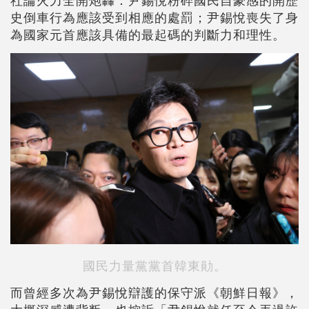
社論火力全開炮轟：尹錫悅粉碎國民自豪感的開歷
史倒車行為應該受到相應的處罰；尹錫悅喪失了身
為國家元首應該具備的最起碼的判斷力和理性。
國民力量黨黨首韓東勛。
而曾經多次為尹錫悅辯護的保守派《朝鮮日報》，