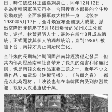
日，時任總統朴正熙遇刺身亡，同年12月12日，
身為南韓國軍保安司令、合同搜查本部長的全斗煥
發動政變，全面掌握軍政大權於一身；此後在
1980年5月17日，全斗煥宣布全國擴大戒嚴、派
出空降部隊鎮壓了5月18日爆發的光州民主化運
動，逮捕、軟禁異議人士，最終在當年8月成為總
統，正式開啟其個人的獨裁統治，直到1988年被
迫下台，南韓才真正開始民主化。
全斗煥的長期統治期間固然南韓經濟穩定發展，但
其內部高壓給南韓社會帶來了長久的傷害和慘痛記
憶，也是南韓文藝作品重要主題之一。近年不少文
藝作品，如電影《逆權司機》、《首爾之春》，都
是以此為題材，上映後也都在南韓國內受到熱烈歡
迎，觀影人次迅速破千萬。