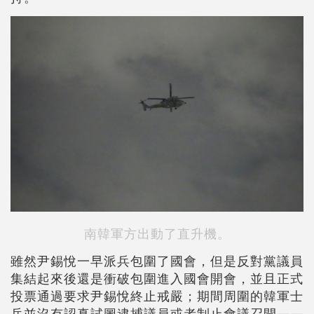
南韓軍方出動了直升機。
雖然尹錫悅一早派兵包圍了國會，但是反對黨議員
集結起來後還是衝破包圍進入國會開會，並且正式
投票通過要求尹錫悅終止戒嚴；期間周圍的韓軍士
兵並沒有認真試圖逮捕議員或者制止會議召開——