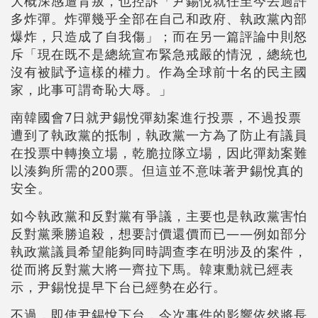
大概深感遭背叛，也控訴「尹錫悅就任至今丟過許
多炸彈。炸彈幾乎全部在自己和政府、執政黨內部
爆炸，只造成了自我傷」；而在另一篇評論中則怒
斥「現在既不是總統宣布緊急戒嚴的情況，總統也
沒有被賦予這樣的權力。作為全球前十名的民主國
家，此事可謂奇恥大辱。」
南韓國會7日就尹錫悅彈劾案進行投票，不過投票
遭到了執政黨的抵制，執政黨一方為了防止有議員
在投票中轉換立場，乾脆拉隊立場，因此彈劾案難
以湊夠所需的200票。但這並不意味著尹錫悅真的
安全。
如今執政黨和反對黨有爭議，主要也是執政黨害怕
反對黨乘勝追殺，想要討價還價而已——例如部分
執政黨議員希望能夠同時調查李在明涉及的案件，
從而將反對黨大將一齊拉下馬。韓東勳就已經表
示，尹錫悅提早下台已經勢在必行。
不過，即使尹錫悅下台，今次事件的影響依然將長