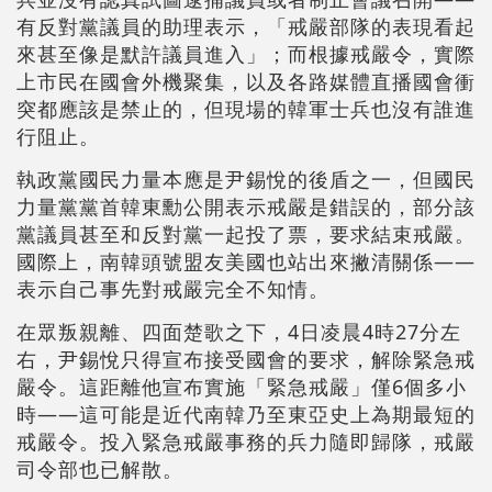
有反對黨議員的助理表示，「戒嚴部隊的表現看起
來甚至像是默許議員進入」；而根據戒嚴令，實際
上市民在國會外機聚集，以及各路媒體直播國會衝
突都應該是禁止的，但現場的韓軍士兵也沒有誰進
行阻止。
執政黨國民力量本應是尹錫悅的後盾之一，但國民
力量黨黨首韓東勳公開表示戒嚴是錯誤的，部分該
黨議員甚至和反對黨一起投了票，要求結束戒嚴。
國際上，南韓頭號盟友美國也站出來撇清關係——
表示自己事先對戒嚴完全不知情。
在眾叛親離、四面楚歌之下，4日凌晨4時27分左
右，尹錫悅只得宣布接受國會的要求，解除緊急戒
嚴令。這距離他宣布實施「緊急戒嚴」僅6個多小
時——這可能是近代南韓乃至東亞史上為期最短的
戒嚴令。投入緊急戒嚴事務的兵力隨即歸隊，戒嚴
司令部也已解散。