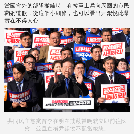
當國會外的部隊撤離時，有韓軍士兵向周圍的市民
鞠躬道歉，從這個小細節，也可以看出尹錫悅此舉
實在不得人心。
共同民主黨黨首李在明在戒嚴當晚就立即前往國
會，並且宣稱尹錫悅不配當總統。