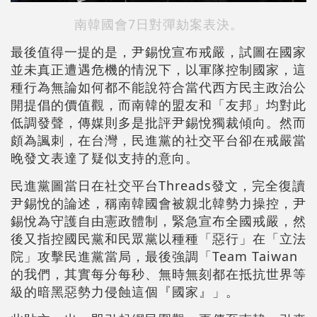
南韓國會7日對彈劾案表決。
最後值得一提的是，尹錫悅宣布戒嚴，試圖在國家
並未真正遭遇危機的情況下，以軍隊控制國家，這
種行為無論如何都不能說符合當代西方民主政治公
開提倡的價值觀，而南韓的盟友和「友邦」均對此
低調發聲，傳媒則多是批評尹錫悅獨裁傾向。然而
頗為諷刺，在台灣，民進黨的社交平台卻在戒嚴當
晚發文表達了疑似支持的意向。
民進黨圖當日在社交平台Threads發文，完全復讀
尹錫悅的論述，稱南韓國會被親北韓勢力操控，尹
錫悅為守護自由憲政體制，緊急宣布全國戒嚴，然
後又指控國民黨和民眾黨以種種「惡行」在「立法
院」攻擊民進黨當局，最後強調「Team Taiwan
的我們，其實每分每秒、無時無刻都在抵抗世界等
級的暗黑惡勢力侵蝕這個『國家』」。