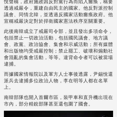
悅聲稱，政府施政因反對黨行為而陷入癱瘓，稱要
透過戒嚴令，重建自由民主的國家。他反對派控制
議會、同情北韓，並透過反國家活動癱瘓政府。他
宣稱戒嚴決定對於捍衛國家憲法秩序至關重要。
此後南韓成立了戒嚴司令部，並且發出多項命令，
包括禁止一切政治活動，包括國民議會、地方議
會、政黨、政治協會、集會和示威活動；所有媒體
和出版物均受戒嚴控制；禁止罷工、破壞和煽動社
會混亂的集會活動，等等。違背命令者可以被當場
逮捕。
而據國家情報院以及軍方人士事後透露，尹錫悅還
派兵去逮捕多位政治人物，李在明等人都在名單
上。
南韓部隊也開入首爾市區，裝甲車和直升機出現在
市內，部分精銳部隊甚至還包圍了國會。