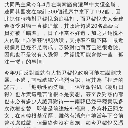
共同民主黨今年4月在南韓議會選舉中大獲全勝，
連同其盟友在總計300個議席中拿下了192個，因
此抓住時機對尹錫悅窮追猛打，而尹錫悅夫人金建
希收受財物一直被追擊，其政府超過20名高級官
員亦被「瞄準」，日子相當不好過，加之尹錫悅本
人內政上亦無甚明顯功績，支持率不斷下降，最近
幾個月已經不足兩成，形勢對他而言已經很危險。
因此也不是沒有人覺得，尹錫悅可能會做一些「孤
注一擲」的事情。
今年9月反對黨就有人指尹錫悅政府可能在謀劃戒
嚴。不過，南韓總統室強烈否認，稱其為「捏造的
謠言」、「煽動性的洗腦」；保守派報紙《朝鮮日
報》也斥責這種言論根本是妄想。甚至反對黨內部
也未必有多少人認真對待——南韓已經平穩實現多
次政權交替，即使是前總統朴槿惠，身為朴正熙之
女，在南韓根基深厚，雖然有消息稱她當年下台前
曾考慮戒嚴，但最終也沒有實施。如今尹錫悅又憑