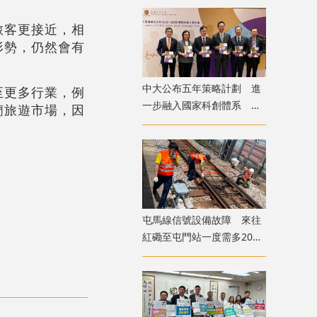
旅客更接近，相
形勢，仍然會有
中大公布五年策略計劃 進
至更多行業，例
一步融入國家科創體系 將
蘭旅遊市場，因
設研究生書院
屯馬線信號設備故障 來往
紅磡至屯門站一度需多20至
25分鐘