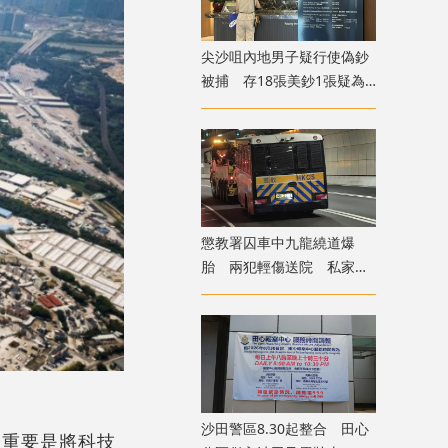
尖沙咀內地男子疑行使偽鈔
被捕 存18張美鈔1張疑為
假
懲教署囚車中九龍繞道爆
胎 兩犯輕傷送院 私家車
疑遭殃及泵把損毀
沙田警區8.30起整合 田心
最重要是將科技