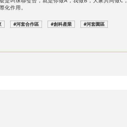
麼是叫珠聯璧合，就是你做A，我做B，大家共同做C
際化作用。
東
#河套合作區
#創科產業
#河套園區