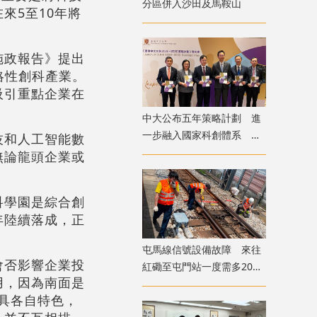
分區併入沙田及馬鞍山
來5至10年將
施政報告》提出
略性創科產業。
吸引重點企業在
中大公布五年策略計劃 進
一步融入國家科創體系 將
技和人工智能數
設研究生書院
無論龍頭企業或
科學園是綜合創
年陸續落成，正
屯馬線信號設備故障 來往
會否影響企業投
紅磡至屯門站一度需多20至
用，因為南面是
25分鐘
圳具各自特色，