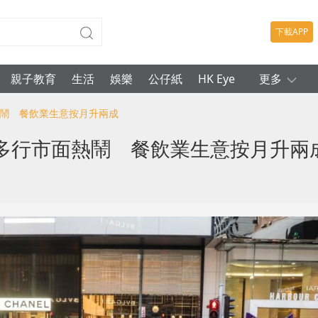
下載APP
親子教育
生活
娛樂
公仔紙
HK Eye
更多
熱鬧 餐飲業生意按月升兩成
多行市面熱鬧 餐飲業生意按月升兩