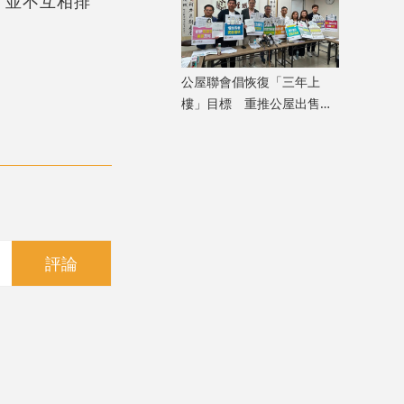
，並不互相排
公屋聯會倡恢復「三年上
樓」目標 重推公屋出售計
劃
評論