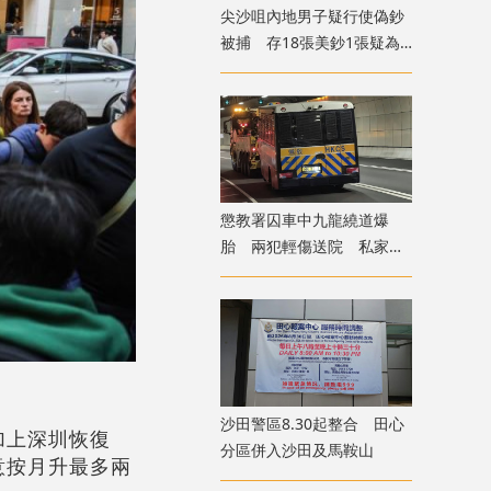
尖沙咀內地男子疑行使偽鈔
被捕 存18張美鈔1張疑為
假
懲教署囚車中九龍繞道爆
胎 兩犯輕傷送院 私家車
疑遭殃及泵把損毀
沙田警區8.30起整合 田心
加上深圳恢復
分區併入沙田及馬鞍山
意按月升最多兩