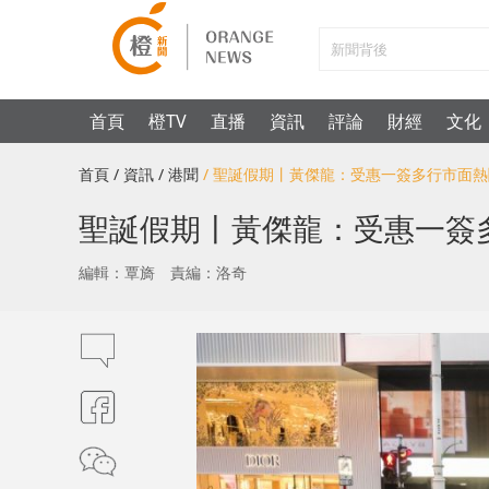
首頁
橙TV
直播
資訊
評論
財經
文化
首頁
/ 資訊
/ 港聞
/ 聖誕假期丨黃傑龍：受惠一簽多行市面
聖誕假期丨黃傑龍：受惠一簽
編輯：覃旖
責編：洛奇