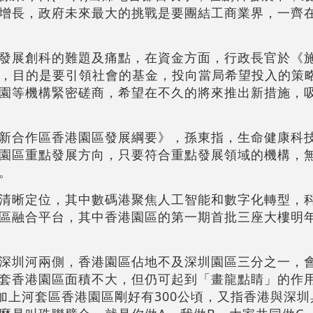
增長，政府未來最大的挑戰是要團結工商業界，一齊在
發展創科的難題及痛點，在資金方面，行政長官於《
」 ，目的是要引領社會的基金，投向當局希望投入的策
園等機構緊密磋商，希望在不久的將來推出新措施，
新合作區香港園區發展綱要》，孫東指，生命健康科
園區重點發展方向，只要符合重點發展領域的機構，
。
清晰定位，其中數碼港聚焦人工智能和數字化轉型，
區融合平台，其中香港園區的第一期首批三座大樓明
深圳河兩側，香港園區佔地不及深圳園區三分之一，
套香港園區面積不大，但仍可起到「畫龍點睛」的作
，加上河套區香港園區剛好有300公頃，又指香港與深