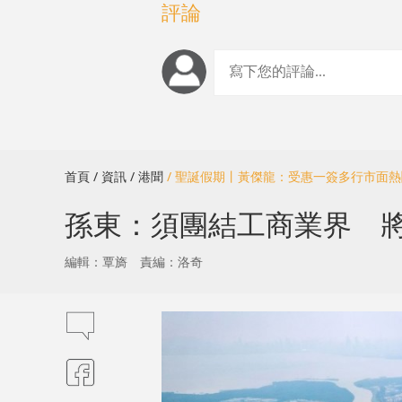
評論
首頁
/ 資訊
/ 港聞
/ 聖誕假期丨黃傑龍：受惠一簽多行市面
孫東：須團結工商業界 
編輯：覃旖
責編：洛奇