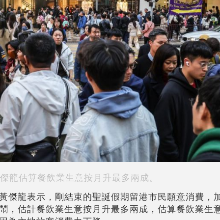
傑龍估算餐飲業生意按月升最多兩成。
黃傑龍表示，剛結束的聖誕假期留港市民願意消費，
鬧，估計餐飲業生意按月升最多兩成，估算餐飲業生