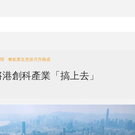
熱鬧 餐飲業生意按月升兩成
將港創科產業「搞上去」