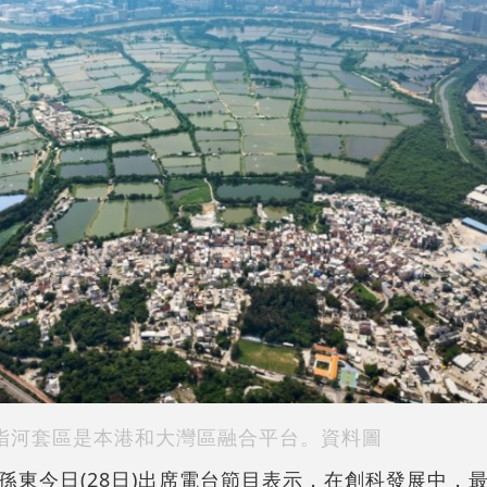
指河套區是本港和大灣區融合平台。資料圖
孫東今日(28日)出席電台節目表示，在創科發展中，