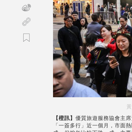
黃
【橙訊】
優質旅遊服務協會主席
「一簽多行」近一個月，市面熱