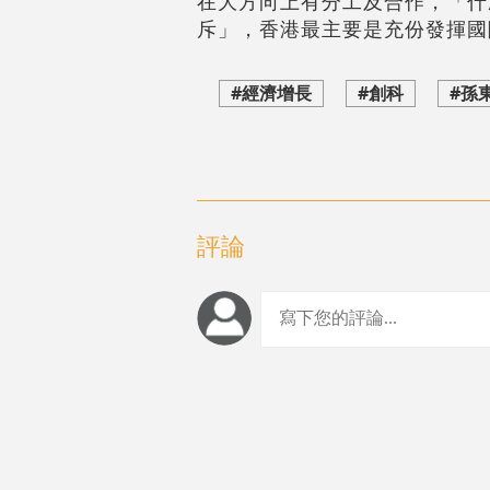
在大方向上有分工及合作，「什
斥」，香港最主要是充份發揮國
#經濟增長
#創科
#孫
評論