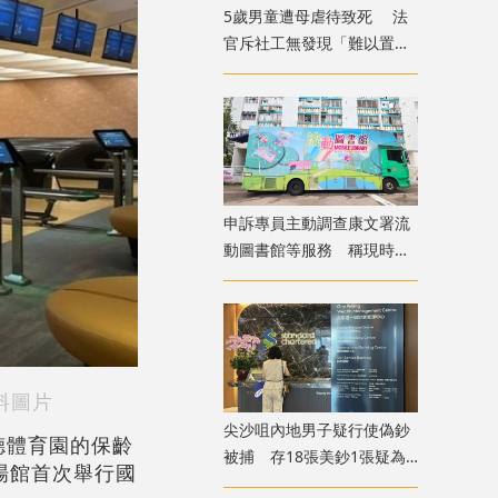
5歲男童遭母虐待致死 法
官斥社工無發現「難以置信
」 議員：全面檢討刻不容
緩
申訴專員主動調查康文署流
動圖書館等服務 稱現時使
用人次參差
料圖片
尖沙咀內地男子疑行使偽鈔
德體育園的保齡
被捕 存18張美鈔1張疑為
場館首次舉行國
假