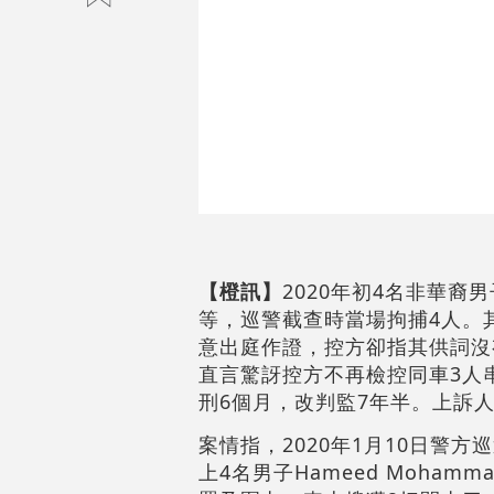
【橙訊】
2020年初4名非華
等，巡警截查時當場拘捕4人。
意出庭作證，控方卻指其供詞沒
直言驚訝控方不再檢控同車3人
刑6個月，改判監7年半。上訴人K
案情指，2020年1月10日警
上4名男子Hameed Mohammad 