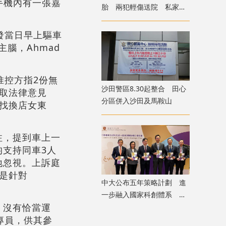
l手機內有一張嘉
胎 兩犯輕傷送院 私家車
疑遭殃及泵把損毀
發當日早上驅車
主腦，Ahmad
惟控方指2份無
沙田警區8.30起整合 田心
取法律意見
分區併入沙田及馬鞍山
找換店女東
注，提到車上一
支持同車3人
地忽視。上訴庭
是針對
中大公布五年策略計劃 進
一步融入國家科創體系 將
，沒有恰當運
設研究生書院
專員，供其參