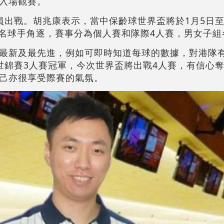
入場觀賽。
員出戰。胡兆康表示，當中保齡球世界盃將於1月5日至
0名球手角逐，賽事分為個人賽和隊際4人賽，男女子組
最新及最先進，例如可即時知道每球的數據，對港隊
世錦賽3人賽冠軍，今次世界盃將出戰4人賽，有信心
己亦很享受際賽的氣氛。