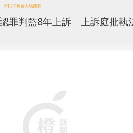
賽 市民可免費入場觀賽
人認罪判監8年上訴 上訴庭批執