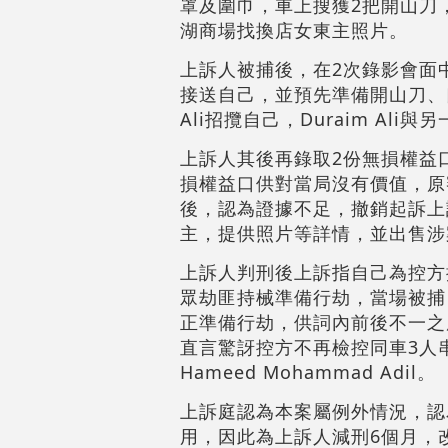
罩及圍巾，車上搜獲2把開山刀，車
湖商場找換店女東主照片。
上訴人被捕後，在2次錄影會面
接送自己，並預先準備開山刀、口罩及
Ali招攬自己，Duraim A
上訴人其後再錄取2份無損權益
損權益口供對當局沒有價值，原
後，認為證據不足，撤銷起訴上
主，提供照片等詳情，並出售涉
上訴人判刑後上訴指自己為控方
眾劫匪持械準備行劫，當場被捕
正準備行劫，供詞內前後不一之
直言驚訝控方不再檢控同車3人
Hameed Mohammad Adil。
上訴庭認為本案屬例外情況，認
用，因此為上訴人減刑6個月，