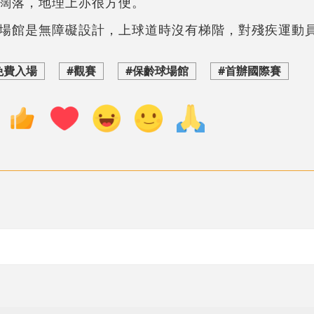
闊落，地理上亦很方便。
場館是無障礙設計，上球道時沒有梯階，對殘疾運動
免費入場
#觀賽
#保齡球場館
#首辦國際賽