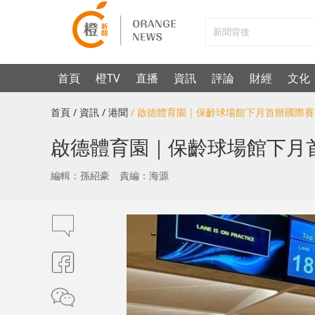
首頁
橙TV
直播
資訊
評論
財經
文化
首頁
/ 資訊
/ 港聞
/ 啟德體育園｜保齡球場館下月首辦國際
啟德體育園｜保齡球場館下月
編輯：孫紹豪
責編：海源