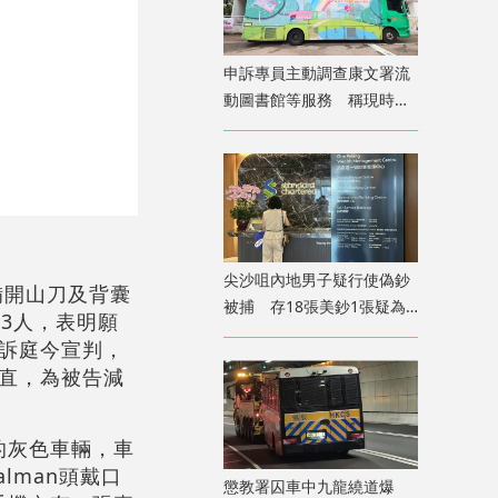
申訴專員主動調查康文署流
動圖書館等服務 稱現時使
用人次參差
尖沙咀內地男子疑行使偽鈔
備開山刀及背囊
被捕 存18張美鈔1張疑為
3人，表明願
假
訴庭今宣判，
直，為被告減
的灰色車輛，車
Salman頭戴口
懲教署囚車中九龍繞道爆