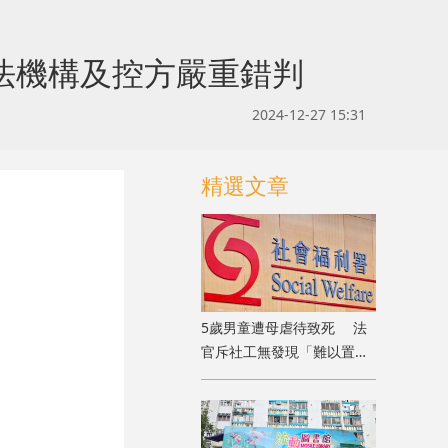
法機構及控方嚴重錯判
2024-12-27 15:31
精選文章
5歲男童遭母虐待致死 法
官斥社工無發現「難以置信
」 議員：全面檢討刻不容
緩