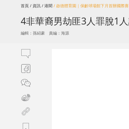
首頁
/ 資訊
/ 港聞
/ 啟德體育園｜保齡球場館下月首辦國際
4非華裔男劫匪3人罪脫1
編輯：孫紹豪
責編：海源