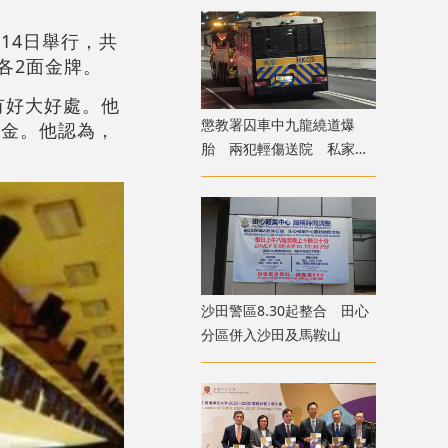
14日舉行，共
各2面金牌。
有好大好處。他
懲教署囚車中九龍繞道爆
奪金。他認為，
胎 兩犯輕傷送院 私家車
疑遭殃及泵把損毀
沙田警區8.30起整合 田心
分區併入沙田及馬鞍山