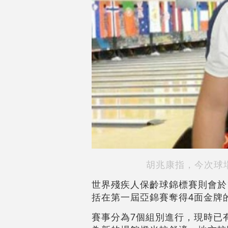
胡兆康指，今次球
世界殘疾人保齡球錦標賽則會於1
括在第一屆亞錦賽奪得4面金牌
賽事分為7個組別進行，現時已