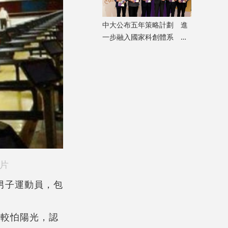
中大公布五年策略計劃 進
一步融入國家科創體系 將
設研究生書院
片
為男子運動員，包
己較怕陽光，認