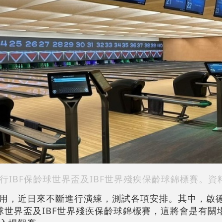
行IBF保齡球世界盃及IBF世界殘疾保齡球錦標賽。資
用，近日來不斷進行演練，測試各項安排。其中，啟
球世界盃及IBF世界殘疾保齡球錦標賽，這將會是有關