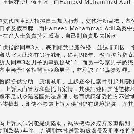
輛亦使用假車牌，而Hameed Mohammad Adi
中交代同車3人招攬自己加入行劫，交代行劫目標，案
假車牌，而Hameed Mohammad Adil為案中
li與另一在逃人士負責持刀威嚇，自己則負責取去贓款。
口供指證同車3人，表明願意出庭作證，並認罪判囚，
審法官因此沒有另行減刑，終判囚8年。然而控方指索
訴人同車3名男子的串謀搶劫罪。而另一涉案男子認識
案車輛予1名相關南亞裔男子，亦承認了串謀搶劫罪。
搜證提供協助，應獲減刑。上訴庭今指案件引起其關
，上訴人向警方和盤托出案情，其供詞連同其他證據均
處不足以令陪審團無法處理，然而供詞卻受控方不當
串謀搶劫，即使不考慮上訴人供詞仍有環境證據，尤其
為上訴人供詞能提供協助，執法機構及控方嚴重錯判
改判監禁7年半。判詞副本抄送警務處處長及刑事檢控