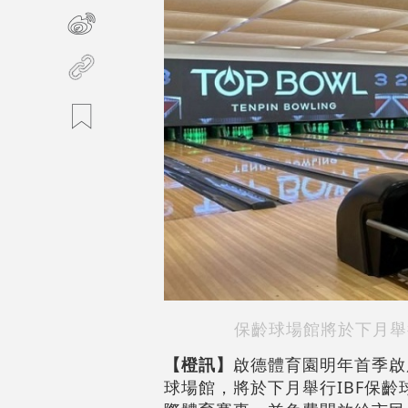
保齡球場館將於下月舉
【橙訊】
啟德體育園明年首季啟
球場館，將於下月舉行IBF保齡