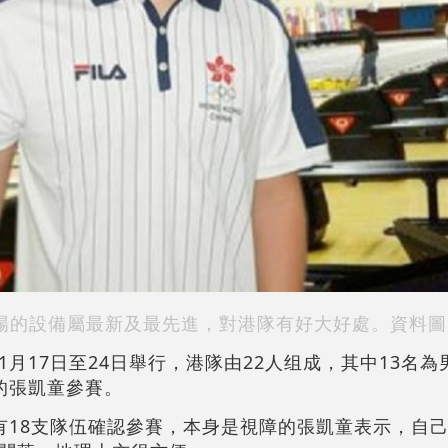
場的設備屬最新及最先進，對港隊有好大好處。資料圖
月17日至24日舉行，港隊由22人组成，其中13名
的張凱童參賽。
有18支隊伍確認參賽，本身是視障的張凱童表示，自