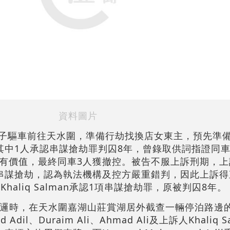
資料圖片
裔男子驅車前往天水圍，準備行劫找換店女東主，預先準
其中1人承認串謀搶劫罪判囚8年，曾錄取供詞指證同車
有價值，最終同車3人獲撤控。被告不服上訴刑期，上
串謀搶劫，認為執法機構及控方嚴重錯判，因此上訴得
haliq Salman承認1項串謀搶劫罪，原被判囚8年。
方巡邏時，在天水圍嘉湖山莊賞湖居外截查一輛停泊路邊
Adil、Duraim Ali、Ahmad Ali及上訴人Khaliq 