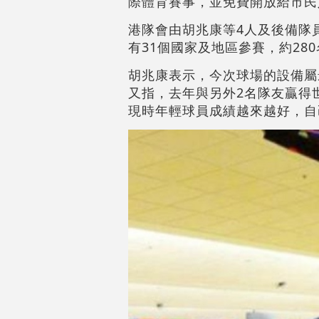
際體育賽事，並免費開放給市民
港隊會由胡兆康等4人及後備隊
有31個國家及地區參賽，約28
胡兆康表示，今次球場的設備屬
又指，去年與另外2名隊友贏得
現時年輕球員成績越來越好，自