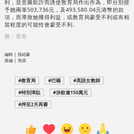
利，並意圖欺詐而誘使敎育局作出作為，即分別授
予她兩筆503,736元，及493,580.04元港幣的款
項，而導致她獲得利益，或教育局蒙受不利或有相
當程度的可能性會蒙受不利。
圖：星島
編輯 | 孫紹豪
責編 | 海源
#教育局
#巴籍
#英語女教師
#特別津貼
#涉款逾150萬元
#押至2月再審