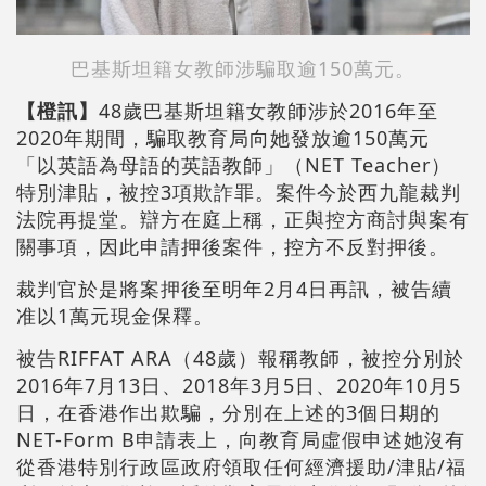
巴基斯坦籍女教師涉騙取逾150萬元。
【橙訊】
48歲巴基斯坦籍女教師涉於2016年至
2020年期間，騙取教育局向她發放逾150萬元
「以英語為母語的英語教師」（NET Teacher）
特別津貼，被控3項欺詐罪。案件今於西九龍裁判
法院再提堂。辯方在庭上稱，正與控方商討與案有
關事項，因此申請押後案件，控方不反對押後。
裁判官於是將案押後至明年2月4日再訊，被告續
准以1萬元現金保釋。
被告RIFFAT ARA（48歲）報稱教師，被控分別於
2016年7月13日、2018年3月5日、2020年10月5
日，在香港作出欺騙，分別在上述的3個日期的
NET-Form B申請表上，向教育局虛假申述她沒有
從香港特別行政區政府領取任何經濟援助/津貼/福