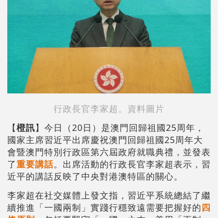
行政長官李家超。資料圖片
【
橙訊
】今日（20日）是澳門回歸祖國25周年，
國家主席習近平出席慶祝澳門回歸祖國25周年大
會暨澳門特別行政區第六屆政府就職典禮，並發表
了
重要講話
。出席活動的行政長官李家超表示，習
近平的講話反映了中央對港澳特區的關心。
李家超在社交媒體上發文指，習近平系統總結了繼
續推進「一國兩制」實踐行穩致遠需要把握好的
四