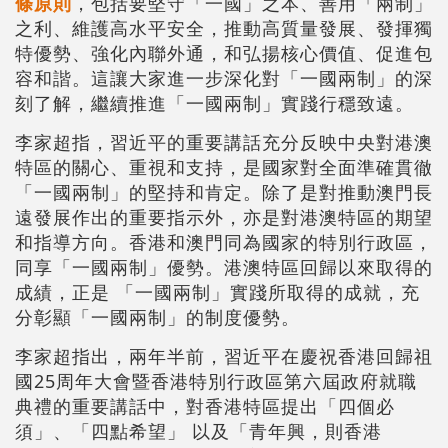
條原則
，包括要堅守「一國」之本、善用「兩制」
之利、維護高水平安全，推動高質量發展、發揮獨
特優勢、強化內聯外通，和弘揚核心價值、促進包
容和諧。這讓大家進一步深化對「一國兩制」的深
刻了解，繼續推進「一國兩制」實踐行穩致遠。
李家超指，習近平的重要講話充分反映中央對港澳
特區的關心、重視和支持，是國家對全面準確貫徹
「一國兩制」的堅持和肯定。除了是對推動澳門長
遠發展作出的重要指示外，亦是對港澳特區的期望
和指導方向。香港和澳門同為國家的特別行政區，
同享「一國兩制」優勢。港澳特區回歸以來取得的
成績，正是 「一國兩制」實踐所取得的成就，充
分彰顯「一國兩制」的制度優勢。
李家超指出，兩年半前，習近平在慶祝香港回歸祖
國25周年大會暨香港特別行政區第六屆政府就職
典禮的重要講話中，對香港特區提出「四個必
須」、「四點希望」 以及「青年興，則香港