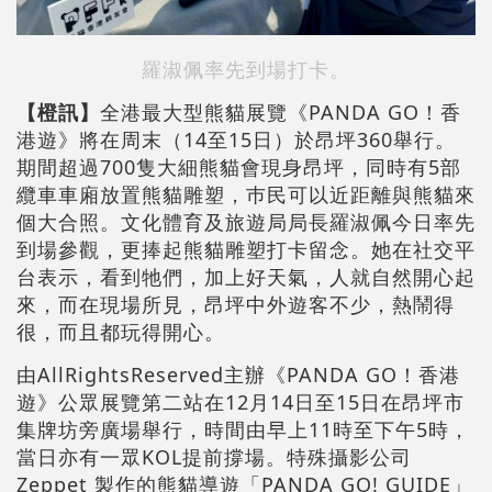
羅淑佩率先到場打卡。
【橙訊】
全港最大型熊貓展覽《PANDA GO！香
港遊》將在周末（14至15日）於昂坪360舉行。
期間超過700隻大細熊貓會現身昂坪，同時有5部
纜車車廂放置熊貓雕塑，巿民可以近距離與熊貓來
個大合照。文化體育及旅遊局局長羅淑佩今日率先
到場參觀，更捧起熊貓雕塑打卡留念。她在社交平
台表示，看到牠們，加上好天氣，人就自然開心起
來，而在現場所見，昂坪中外遊客不少，熱鬧得
很，而且都玩得開心。
由AllRightsReserved主辦《PANDA GO！香港
遊》公眾展覽第二站在12月14日至15日在昂坪市
集牌坊旁廣場舉行，時間由早上11時至下午5時，
當日亦有一眾KOL提前撐場。特殊攝影公司
Zeppet 製作的熊貓導遊「PANDA GO! GUIDE」