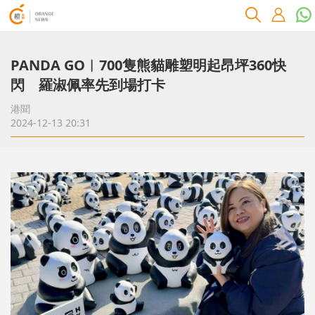
PANDA GO︱700隻熊貓雕塑明起昂坪360快
閃 羅淑佩率先到場打卡
港聞
2024-12-13 20:31