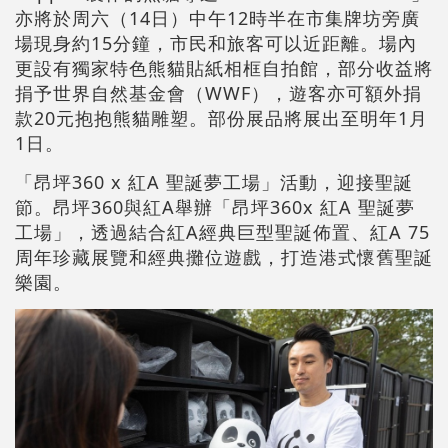
亦將於周六（14⽇）中午12時半在市集牌坊旁廣
場現身約15分鐘，市⺠和旅客可以近距離。場內
更設有獨家特⾊熊貓貼紙相框⾃拍館，部分收益將
捐予世界⾃然基⾦會（WWF），遊客亦可額外捐
款20元抱抱熊貓雕塑。部份展品將展出⾄明年1⽉
1⽇。
「昂坪360 x 紅A 聖誕夢工場」活動，迎接聖誕
節。昂坪360與紅A舉辦「昂坪360x 紅A 聖誕夢
工場」，透過結合紅A經典巨型聖誕佈置、紅A 75
周年珍藏展覽和經典攤位遊戲，打造港式懷舊聖誕
樂園。