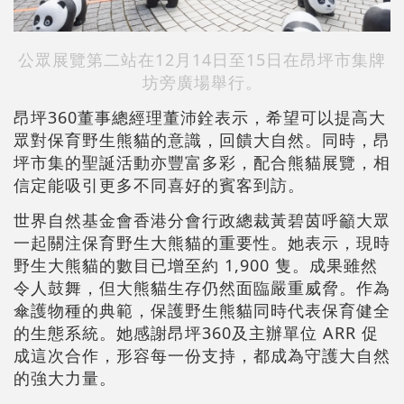
公眾展覽第二站在12月14日至15日在昂坪市集牌
坊旁廣場舉行。
昂坪360董事總經理董沛銓表示，希望可以提⾼⼤
眾對保育野⽣熊貓的意識，回饋⼤⾃然。同時，昂
坪市集的聖誕活動亦豐富多彩，配合熊貓展覽，相
信定能吸引更多不同喜好的賓客到訪。
世界⾃然基⾦會香港分會⾏政總裁⿈碧茵呼籲⼤眾
⼀起關注保育野⽣⼤熊貓的重要性。她表示，現時
野⽣⼤熊貓的數⽬已增⾄約 1,900 隻。成果雖然
令⼈⿎舞，但⼤熊貓⽣存仍然⾯臨嚴重威脅。作為
傘護物種的典範，保護野⽣熊貓同時代表保育健全
的⽣態系統。她感謝昂坪360及主辦單位 ARR 促
成這次合作，形容每⼀份⽀持，都成為守護⼤⾃然
的強⼤⼒量。