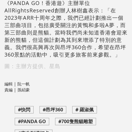
《PANDA GO！香港遊》主辦單位
AllRightsReserved創辦人林樹鑫表示：「在
2023年ARR十周年之際，我們已經計劃推出一個
三部曲項目，包括廣受關注的黃鴨和多啦A夢，而
第三部曲則是熊貓。當時我們尚未知道香港會迎來
新的熊貓，但這個計劃為其到來增添了特別的意
義。我們很高興再次與昂坪360合作，希望在昂坪
360景點的活動中，吸引更多旅客前來參觀。」
圖：主辦方提供、星島
編輯 | 阮一帆
責編 | 孫紹豪
#快閃
#昂坪360
# 羅淑佩
#PANDA GO
#700隻熊貓雕塑