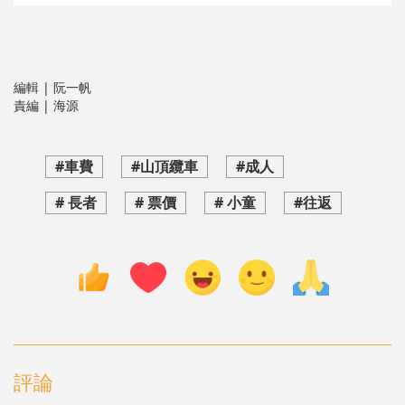
編輯 | 阮一帆
責編 | 海源
#車費
#山頂纜車
#成人
# 長者
# 票價
# 小童
#往返
評論