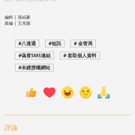
編輯 | 孫紹豪
責編 | 王兆陽
#八達通
#短訊
# 金管局
#偽冒SMS連結
# 套取個人資料
#未經授權網站
評論