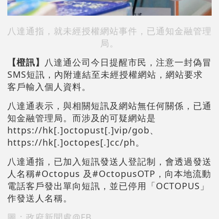
八達通指，就未經授權網站事件，已通知金融管理
局。
【橙訊】
八達通公司今日提醒市民，注意一封偽冒
SMS短訊，內附連結至未經授權網站，網站要求
客戶輸入個人資料。
八達通表示，與相關短訊及網站無任何關係，已通
知金融管理局。而涉及的可疑網站是
https://hk[.]octopust[.]vip/gob、
https://hk[.]octopes[.]cc/ph。
八達通指，已加入短訊發送人登記制，會透過發送
人名稱#Octopus 及#OctopusOTP，向本地流動
電話客戶發出單向短訊，並已停用「OCTOPUS」
作發送人名稱。
圖：政府新聞處@FB