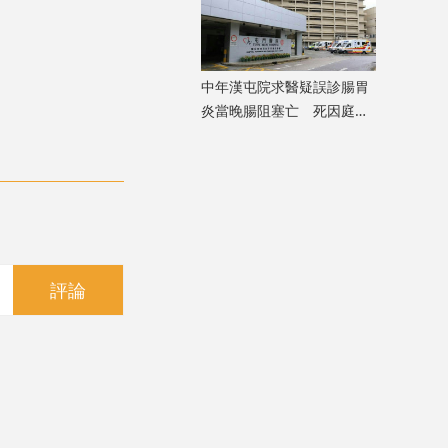
中年漢屯院求醫疑誤診腸胃
炎當晚腸阻塞亡 死因庭展
開研訊
評論