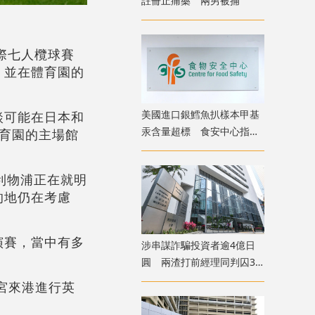
註冊止痛藥 兩男被捕
國際七人欖球賽
，並在體育園的
美國進口銀鱈魚扒樣本甲基
洽談可能在日本和
汞含量超標 食安中心指令
育園的主場館
下架
，利物浦正在就明
的地仍在考慮
演賽，當中有多
涉串謀詐騙投資者逾4億日
圓 兩渣打前經理同判囚3
年
宮來港進行英