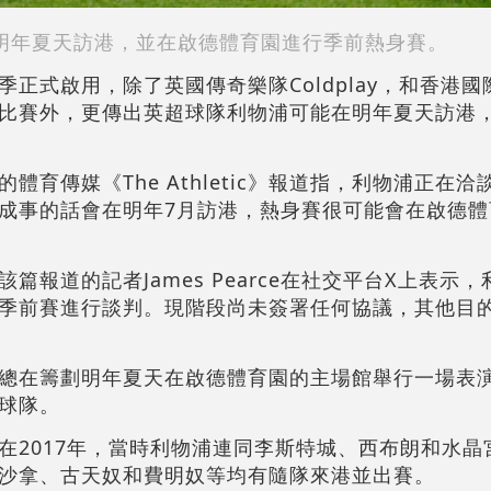
明年夏天訪港，並在啟德體育園進行季前熱身賽。
正式啟用，除了英國傳奇樂隊Coldplay，和香港
比賽外，更傳出英超球隊利物浦可能在明年夏天訪港
育傳媒《The Athletic》報道指，利物浦正在
成事的話會在明年7月訪港，熱身賽很可能會在啟德體
篇報道的記者James Pearce在社交平台X上表示
季前賽進行談判。現階段尚未簽署任何協議，其他目
總在籌劃明年夏天在啟德體育園的主場館舉行一場表
球隊。
在2017年，當時利物浦連同李斯特城、西布朗和水晶
沙拿、古天奴和費明奴等均有隨隊來港並出賽。