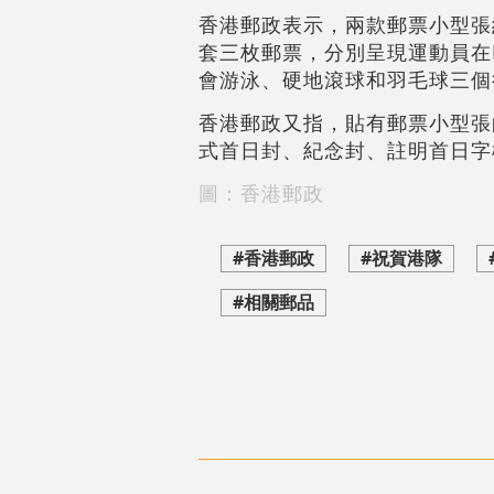
香港郵政表示，兩款郵票小型張
套三枚郵票，分別呈現運動員在
會游泳、硬地滾球和羽毛球三個
香港郵政又指，貼有郵票小型張
式首日封、紀念封、註明首日字
圖：香港郵政
#香港郵政
#祝賀港隊
#相關郵品