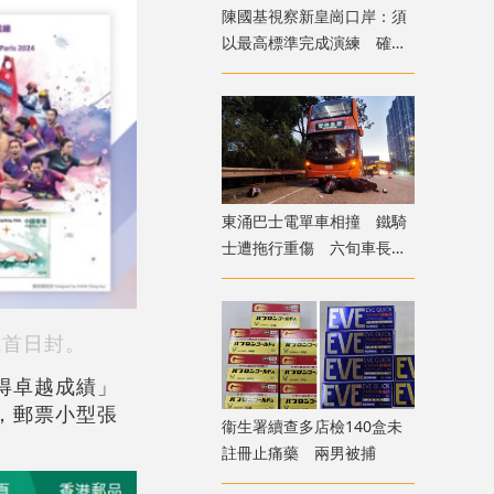
陳國基視察新皇崗口岸：須
以最高標準完成演練 確保
通關萬無一失
東涌巴士電單車相撞 鐵騎
士遭拖行重傷 六旬車長涉
危駕被捕
式首日封。
得卓越成績」
，郵票小型張
衞生署續查多店檢140盒未
註冊止痛藥 兩男被捕