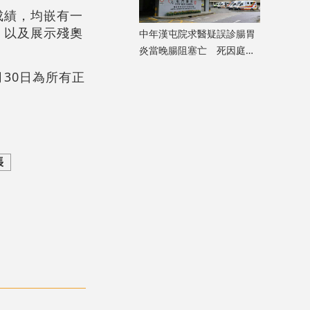
成績，均嵌有一
，以及展示殘奧
中年漢屯院求醫疑誤診腸胃
。
炎當晚腸阻塞亡 死因庭展
開研訊
30日為所有正
張