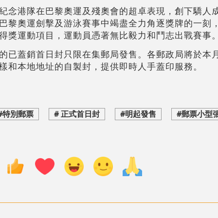
紀念港隊在巴黎奧運及殘奧會的超卓表現，創下驕人
巴黎奧運劍擊及游泳賽事中竭盡全力角逐獎牌的一刻
得獎運動項目，運動員憑著無比毅力和鬥志出戰賽事
的已蓋銷首日封只限在集郵局發售。各郵政局將於本月
樣和本地地址的自製封，提供即時人手蓋印服務。
#特別郵票
# 正式首日封
#明起發售
#郵票小型