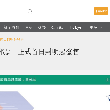
下載APP
親子教育
生活
娛樂
公仔紙
HK Eye
更多
式首日封明起發售
郵票 正式首日封明起發售