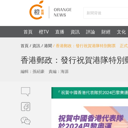
首頁
橙TV
直播
資訊
評論
財經
文化
首頁
/ 資訊
/ 港聞
/ 香港郵政：發行祝賀港隊特別郵票 正
香港郵政：發行祝賀港隊特別
編輯：孫紹豪
責編：海源