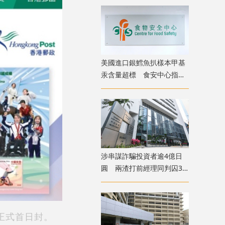
美國進口銀鱈魚扒樣本甲基
汞含量超標 食安中心指令
下架
涉串謀詐騙投資者逾4億日
圓 兩渣打前經理同判囚3
年
正式首日封。