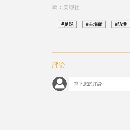
圖：美聯社
#足球
#主場館
#訪港
評論