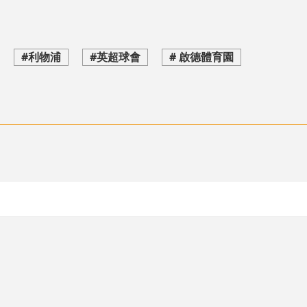
#利物浦
#英超球會
# 啟德體育園