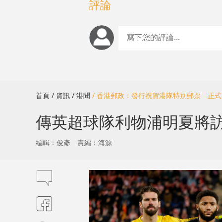
評論
首頁
/ 資訊
/ 港聞
/ 香港郵政：發行祝賀港隊特別郵票 正
傳英超球隊利物浦明夏將訪
編輯：俊彥
責編：海源