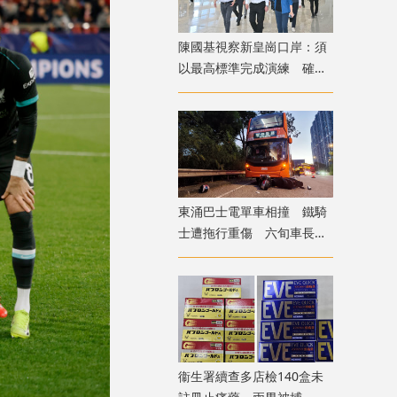
陳國基視察新皇崗口岸：須
以最高標準完成演練 確保
通關萬無一失
東涌巴士電單車相撞 鐵騎
士遭拖行重傷 六旬車長涉
危駕被捕
衞生署續查多店檢140盒未