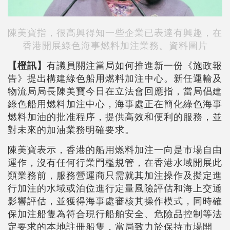
陳美寶指，很高興得知一些企業已表達有興趣，在
香港開展綠色海事燃料加注業務。資料圖片
【橙訊】
有議員關注當局如何推進新一份《施政報
告》提出構建綠色船用燃料加注中心。新任運輸及
物流局局長陳美寶今日在立法會回應指，當局倡建
綠色船用燃料加注中心，海事處正在簡化綠色海事
燃料加油的批准程序，提供高效和便利的服務，並
對未來的加油業務明確要求。
陳美寶表示，香港的船用燃料加注一向是市場自由
運作，沒有任何行業門檻規管，在香港水域開展此
類業務前，服務營運商只需就其加注操作及擬定進
行加注的水域或泊位進行定量風險評估和海上交通
影響評估，並獲得海事處審核其操作模式，同時確
保加注船隻為符合現行船舶安全、危險品控制等法
定要求的本地註冊船隻，當局致力於保持市場開