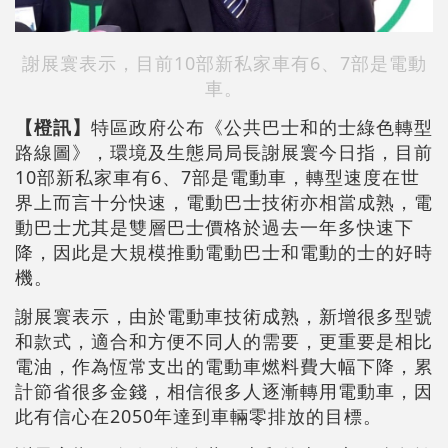
謝展寰表示，目前10部新私家車有6、7部是電動
車。
【橙訊】
特區政府公布《公共巴士和的士綠色轉型
路線圖》，環境及生態局局長謝展寰今日指，目前
10部新私家車有6、7部是電動車，轉型速度在世
界上而言十分快速，電動巴士技術亦相當成熟，電
動巴士尤其是雙層巴士價格於過去一年多快速下
降，因此是大規模推動電動巴士和電動的士的好時
機。
謝展寰表示，由於電動車技術成熟，新增很多型號
和款式，適合和方便不同人的需要，更重要是相比
電油，作為恆常支出的電動車燃料費大幅下降，累
計節省很多金錢，相信很多人逐漸轉用電動車，因
此有信心在2050年達到車輛零排放的目標。