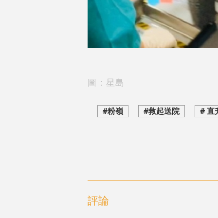
圖：星島
#粉嶺
#救起送院
# 
評論