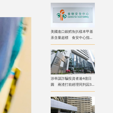
美國進口銀鱈魚扒樣本甲基
汞含量超標 食安中心指令
下架
涉串謀詐騙投資者逾4億日
圓 兩渣打前經理同判囚3
年