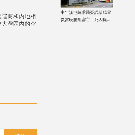
中年漢屯院求醫疑誤診腸胃
營運商和內地相
炎當晚腸阻塞亡 死因庭展
澳大灣區內的空
開研訊