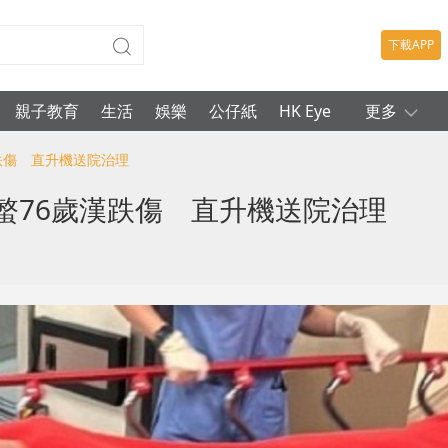
下載APP
親子教育
生活
娛樂
公仔紙
HK Eye
更多
漢跌傷 直升機送院治理
螫76歲漢跌傷 直升機送院治理