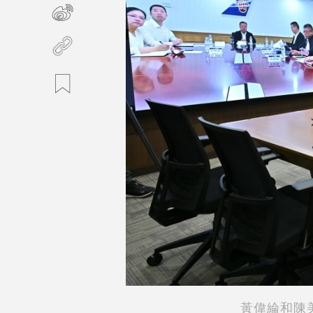
黃偉綸和陳