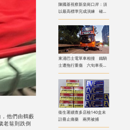
陳國基視察新皇崗口岸：須
以最高標準完成演練 確保
通關萬無一失
東涌巴士電單車相撞 鐵騎
士遭拖行重傷 六旬車長涉
危駕被捕
。
衞生署續查多店檢140盒未
山，他們由鶴藪
註冊止痛藥 兩男被捕
歲老翁則跌倒