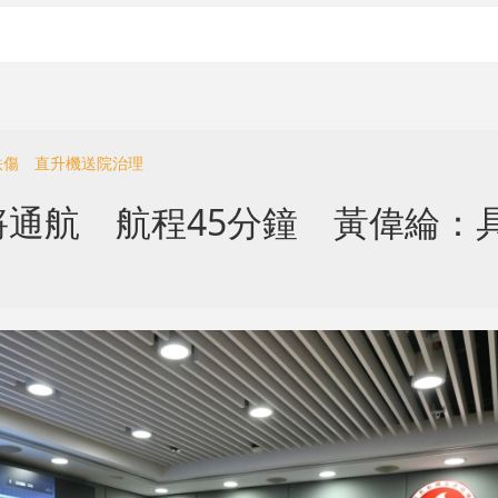
漢跌傷 直升機送院治理
通航 航程45分鐘 黃偉綸：