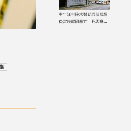
中年漢屯院求醫疑誤診腸胃
炎當晚腸阻塞亡 死因庭展
開研訊
跌傷