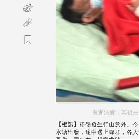
傷者清醒，其後由
【橙訊】
粉嶺發生行山意外。今
水塘出發，途中遇上蜂群，各人