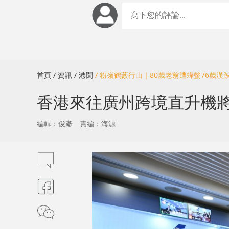
首頁
/ 資訊
/ 港聞
/ 粉嶺鶴藪行山｜80歲老翁遭蜂螫76歲
香港來往廣州跨境直升機將
編輯：俊彥
責編：海源