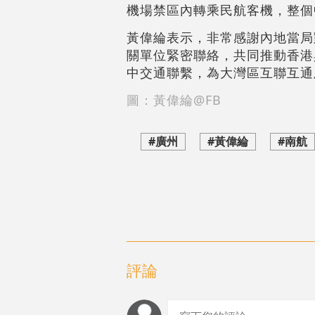
機場禁區內轉乘民航客機，整個
黃偉綸表示，非常感謝內地當局
關單位緊密聯絡，共同推動香港
中交通聯繫，為大灣區互聯互通
圖：黃偉綸@FB
#廣州
#黃偉綸
#南航
評論