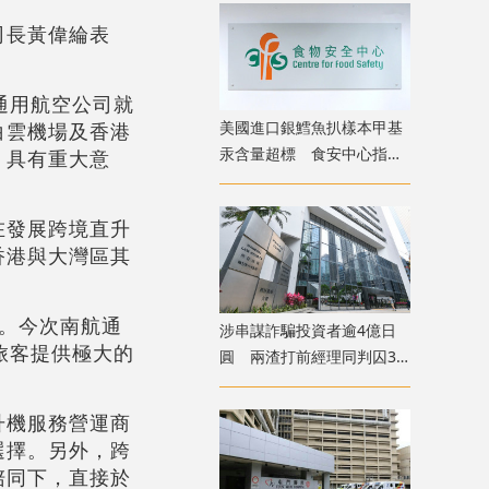
司長黃偉綸表
通用航空公司就
美國進口銀鱈魚扒樣本甲基
白雲機場及香港
汞含量超標 食安中心指令
，具有重大意
下架
在發展跨境直升
香港與大灣區其
。今次南航通
涉串謀詐騙投資者逾4億日
旅客提供極大的
圓 兩渣打前經理同判囚3
年
升機服務營運商
選擇。另外，跨
陪同下，直接於