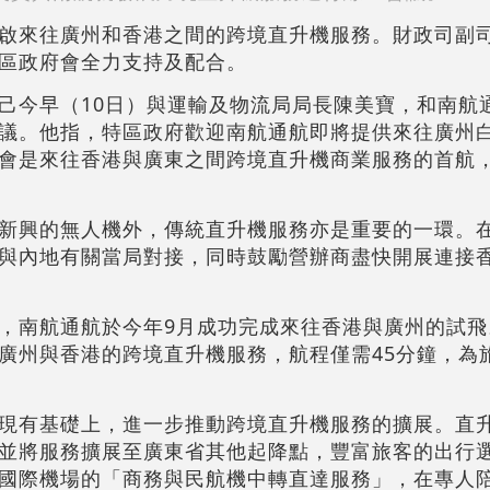
啟來往廣州和香港之間的跨境直升機服務。財政司副
區政府會全力支持及配合。
己今早（10日）與運輸及物流局局長陳美寶，和南航
議。他指，特區政府歡迎南航通航即將提供來往廣州
會是來往香港與廣東之間跨境直升機商業服務的首航
新興的無人機外，傳統直升機服務亦是重要的一環。
與內地有關當局對接，同時鼓勵營辦商盡快開展連接
，南航通航於今年9月成功完成來往香港與廣州的試飛
廣州與香港的跨境直升機服務，航程僅需45分鐘，為
現有基礎上，進一步推動跨境直升機服務的擴展。直
並將服務擴展至廣東省其他起降點，豐富旅客的出行
國際機場的「商務與民航機中轉直達服務」，在專人