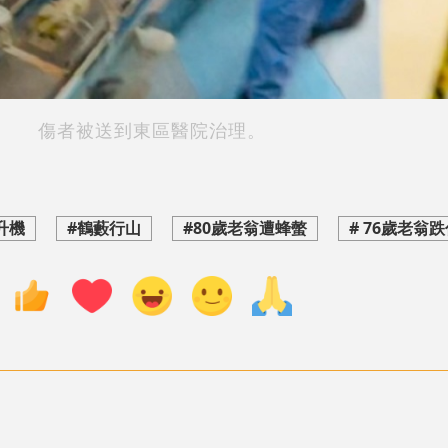
傷者被送到東區醫院治理。
直升機
#鶴藪行山
#80歲老翁遭蜂螫
# 76歲老翁