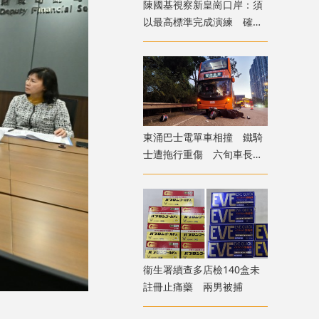
陳國基視察新皇崗口岸：須
以最高標準完成演練 確保
通關萬無一失
東涌巴士電單車相撞 鐵騎
士遭拖行重傷 六旬車長涉
危駕被捕
衞生署續查多店檢140盒未
註冊止痛藥 兩男被捕