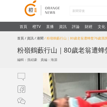
首頁
橙TV
直播
資訊
評論
財經
文化
首頁
/ 資訊
/ 港聞
/ 粉嶺鶴藪行山｜80歲老翁遭蜂螫76歲
粉嶺鶴藪行山｜80歲老翁遭蜂
編輯：孫紹豪
責編：海源