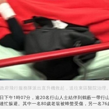
政府飛行服務隊派出直升機救起，送往東區醫院治理
日下午1時07分，逾20名行山人士結伴到鶴藪一帶行
連忙躲避。其中一名80歲老翁被蜂螫受傷，另一名76