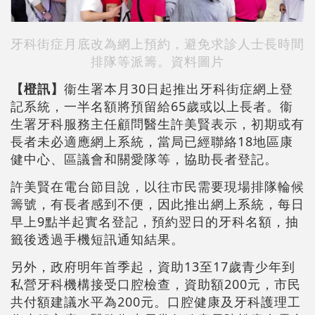
牙科街症月底改為網上預約，避免求診人士長時間
排隊等派籌。資料圖片
【橙訊】
衞生署本月30日起推出牙科街症網上登
記系統，一半名額將預留給65歲或以上長者。衞
生署牙科服務主任顧問醫生許美賢表示，初期或有
長者未必適應網上系統，當局已經聯絡18地區康
健中心、區議會和關愛隊等，協助長者登記。
許美賢在電台節目說，以往市民需要現場排隊輪候
籌號，有長者感到不便，因此推出網上系統，每日
早上9點半起實名登記，預約翌日的牙科名額，抽
籤後透過手機短訊通知結果。
另外，政府明年首季起，資助13至17歲青少年到
私營牙科機構接受口腔檢查，資助額200元，市民
共付額建議水平為200元。口腔健康及牙科護理工