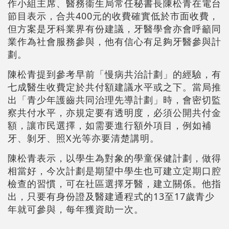
作小組主席、醫務衞生局常任秘書長陳松青在電台
節目表示，合共400元的收費確實低於市面收費，
但方案是牙科業界有份建議，牙醫學會亦會呼籲同
業作為社會服務參與，他有信心有足夠牙醫參與計
劃。
陳松青提到參考早前「慢病共治計劃」的經驗，有
七成醫生收費定於共付額建議水平或之下。當局推
出「青少年護齒共同治理先導計劃」時，會密切監
察共付水平，亦規定要有透明度，必須公開共付金
額，讓市民選擇，如需要進行額外項目，例如補
牙、剝牙、照X光等亦要清楚講明。
陳松青表示，以學生為對象的學童保健計劃，做得
相當好，今次計劃是期望中學生也可建立定期口腔
檢查的習慣，可在社區選擇牙醫，建立關係。他指
出，只要有身份證及醫建通程式的13至17歲青少
年就可參與，每年獲資助一次。