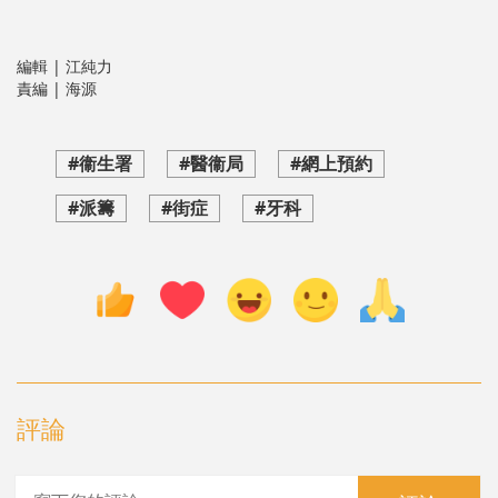
編輯 | 江純力
責編 | 海源
#衞生署
#醫衞局
#網上預約
#派籌
#街症
#牙科
評論