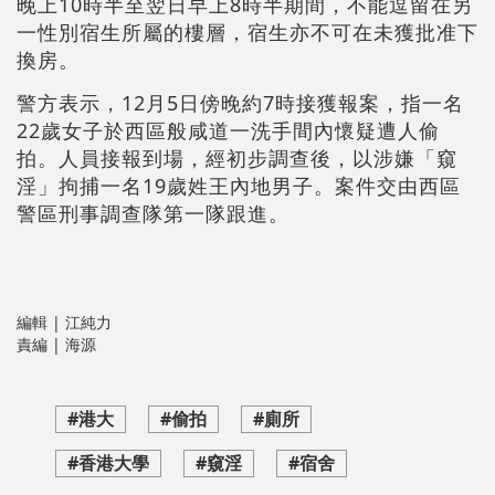
晚上10時半至翌日早上8時半期間，不能逗留在另
一性別宿生所屬的樓層，宿生亦不可在未獲批准下
換房。
警方表示，12月5日傍晚約7時接獲報案，指一名
22歲女子於西區般咸道一洗手間內懷疑遭人偷
拍。人員接報到場，經初步調查後，以涉嫌「窺
淫」拘捕一名19歲姓王內地男子。案件交由西區
警區刑事調查隊第一隊跟進。
編輯 | 江純力
責編 | 海源
#港大
#偷拍
#廁所
#香港大學
#窺淫
#宿舍