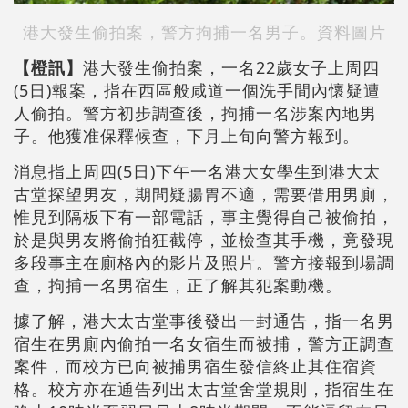
港大發生偷拍案，警方拘捕一名男子。資料圖片
【橙訊】
港大發生偷拍案，一名22歲女子上周四
(5日)報案，指在西區般咸道一個洗手間內懷疑遭
人偷拍。警方初步調查後，拘捕一名涉案內地男
子。他獲准保釋候查，下月上旬向警方報到。
消息指上周四(5日)下午一名港大女學生到港大太
古堂探望男友，期間疑腸胃不適，需要借用男廁，
惟見到隔板下有一部電話，事主覺得自己被偷拍，
於是與男友將偷拍狂截停，並檢查其手機，竟發現
多段事主在廁格內的影片及照片。警方接報到場調
查，拘捕一名男宿生，正了解其犯案動機。
據了解，港大太古堂事後發出一封通告，指一名男
宿生在男廁內偷拍一名女宿生而被捕，警方正調查
案件，而校方已向被捕男宿生發信終止其住宿資
格。校方亦在通告列出太古堂舍堂規則，指宿生在