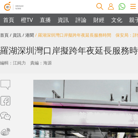
首頁
橙TV
直播
資訊
評論
財經
文化
親
首頁
/ 資訊
/ 港聞
/ 羅湖深圳灣口岸擬跨年夜延長服務時間 保安局：
羅湖深圳灣口岸擬跨年夜延長服務時
編輯：江純力
責編：海源