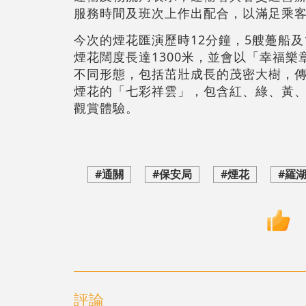
服務時間及班次上作出配合，以滿足乘
今次的煙花匯演歷時12分鐘，5艘躉船
煙花闊度長達1300米，並會以「幸福
不同形態，包括茁壯成長的茂密大樹，
煙花的「七彩祥雲」，包含紅、綠、黃
觀賞體驗。
#通關
#保安局
#煙花
#羅
評論