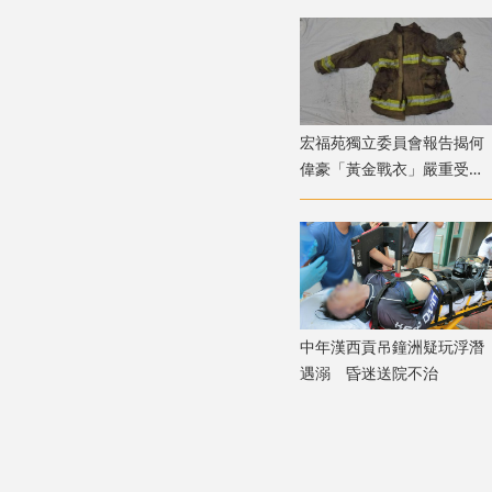
際足協股權風波
宏福苑獨立委員會報告揭何
偉豪「黃金戰衣」嚴重受
損 或曾長時間接觸高溫
中年漢西貢吊鐘洲疑玩浮潛
遇溺 昏迷送院不治