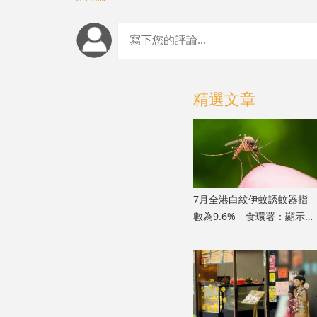
精選文章
7月全港白紋伊蚊誘蚊器指
數為9.6% 食環署：顯示分
布情況頗為廣泛