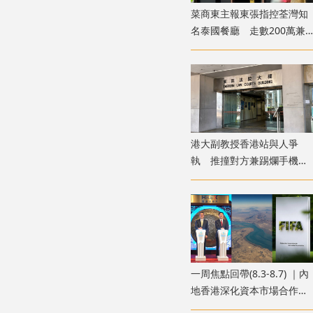
菜商東主報東張指控荃灣知
名泰國餐廳 走數200萬兼
呃政府2000萬擔保貸款
港大副教授香港站與人爭
執 推撞對方兼踢爛手機
准簽保守行為兩年
一周焦點回帶(8.3-8.7) ｜內
地香港深化資本市場合作
霍爾木茲海峽外交突破 國