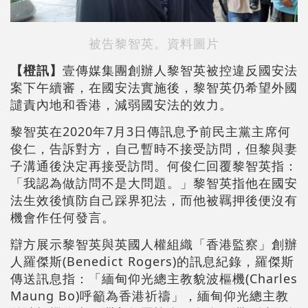
被告黎智英。資料圖片
【橙訊】
壹傳媒集團創辦人黎智英被控違反國安法
案下午續審，在國安法實施後，黎智英仍希望外國
譴責內地和香港，減弱國安法的效力。
黎智英在2020年7月3日傳訊息予前民主黨主席何
俊仁，告訴對方，自己暫時不接受訪問，但黎與妻
子溝通後決定再接受訪問。何俊仁回覆黎智英指：
「我認為做訪問不是大問題。」黎智英指他在國安
法生效後慎防自己踩界犯法，而他被羈押後便沒有
機會作任何發言。
辯方展示黎智英與英國人權組織「香港監察」創辦
人羅傑斯(Benedict Rogers)的訊息紀錄，羅傑斯
傳送訊息指：「緬甸仰光總主教貌波樞機(Charles
Maung Bo)呼籲為香港祈禱」，緬甸仰光總主教