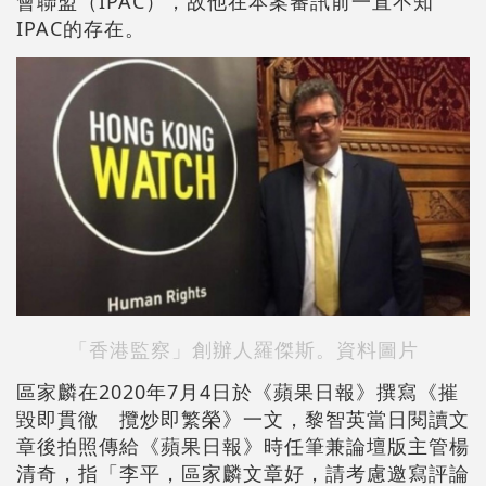
會聯盟（IPAC），故他在本案審訊前一直不知
IPAC的存在。
「香港監察」創辦人羅傑斯。資料圖片
區家麟在2020年7月4日於《蘋果日報》撰寫《摧
毀即貫徹 攬炒即繁榮》一文，黎智英當日閱讀文
章後拍照傳給《蘋果日報》時任筆兼論壇版主管楊
清奇，指「李平，區家麟文章好，請考慮邀寫評論