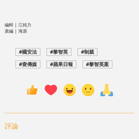
編輯 | 江純力
責編 | 海源
#國安法
#黎智英
#制裁
#壹傳媒
#蘋果日報
#黎智英案
評論