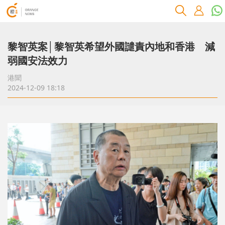
黎智英案│黎智英希望外國譴責內地和香港 減
弱國安法效力
港聞
2024-12-09 18:18