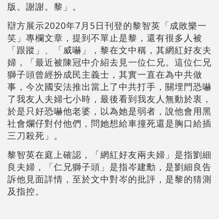
版。謝謝。黎」。
辯方展示2020年7月5日刊登的黎智英「成敗樂一
笑」專欄文章，提到不單止是黎，還有很多人被
「跟蹤」、「威嚇」，黎在文中稱，其網紅好友夫
婦，「最近被陳冠中介紹去見一位仁兄。這位仁兄
獅子頭曾經扮成民主義士，其實一直在為中共做
事，今次國安法推出當上了中共打手，關埋門恐嚇
了我友人夫婦七小時，最後看到我友人無動於衷，
於是只好恐嚇他老婆，以為她是弱者，說他會用黑
社會爛仔對付他們，問她想給車撞死還是胸口給插
三刀殺死」。
黎智英在庭上確認，「網紅好友兩夫婦」是指劉細
良夫婦，「仁兄獅子頭」是指岑建勳，是劉細良告
訴他見面詳情，至於文中對岑的批評，是黎的猜測
及指控。