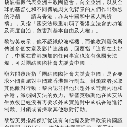
貌波樞機代表亞洲主教團協會，向全亞洲，以及全
球的基督徒和不同傳統與文化背景的人們作出強烈
的呼籲：「請為香港，亦為中國和中國人民祈
禱」，又指「國安法嚴重削弱了香港立法會的功能
及高度自治，危害到基本自由及人權」。
黎智英表示，他不認識貌波樞機，而他收到羅傑斯
傳送多個文章及影片連結後，回覆指「這實在太好
了，中國在香港施加的任何事宜也沒有像國安法
般，可以團結國際社會去譴責中國」。
辯方問黎所指「團結國際社會去譴責中國」是否要
求外國實施對中國或香港進行制裁、封鎖或者採取
其他敵對行動；黎否認並指他只想外國譴責內地和
香港，減弱國安法的效力。黎智英強調他在國安法
生效後已經沒有再要求外國實施對中國或香港進行
制裁、封鎖或者採取其他敵對行動。
黎智英另指羅傑斯從沒有向他提及對華政策跨國議