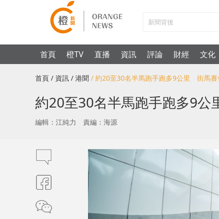
首頁
橙TV
直播
資訊
評論
財經
文化
首頁
/ 資訊
/ 港聞
/ 約20至30名半馬跑手跑多9公里 街
約20至30名半馬跑手跑多9
編輯：江純力
責編：海源