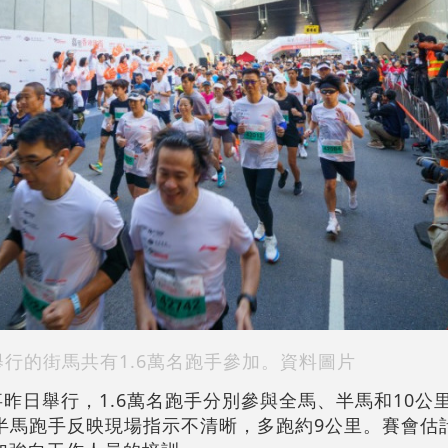
舉行的街馬共有1.6萬名跑手參加。資料圖片
事昨日舉行，1.6萬名跑手分別參與全馬、半馬和10公
有半馬跑手反映現場指示不清晰，多跑約9公里。賽會估計