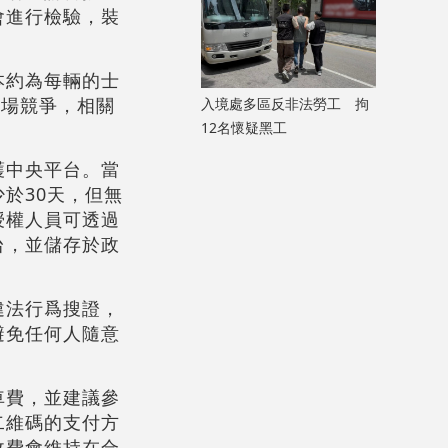
會進行檢驗，裝
本約為每輛的士
過市場競爭，相關
入境處多區反非法勞工 拘
12名懷疑黑工
護中央平台。當
於30天，但無
授權人員可透過
台，並儲存於政
違法行爲搜證，
避免任何人隨意
車費，並建議參
二維碼的支付方
收費會維持在合