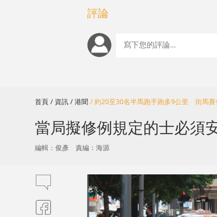
評論
首頁
/ 資訊
/ 港聞
/ 約20至30名半馬跑手跑多9公里 街
當局擬修例規定的士必須安
編輯：俊彥
責編：海源