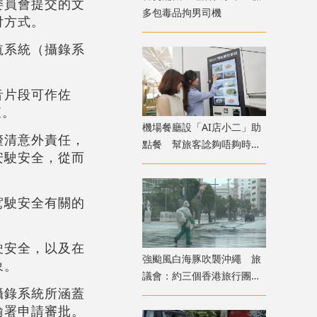
委員會提交的文
多包毒品拘男司機
付方式。
航系統（攝錄系
音片段可作佐
查。
機場餐廳設「AI店小二」助
釐清意外責任，
點餐 幫旅客諗夠唔夠時間
安駛安全，從而
食完先上機
駕駛安全有關的
駛安全，以及在
強颱風白海豚吹襲沖繩 旅
象。
議會：約三個香港旅行團在
攝錄系統所涵蓋
當地全部安全
輸署申請審批。