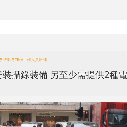
馬賽會致歉會加強工作人員培訓
裝攝錄裝備 另至少需提供2種