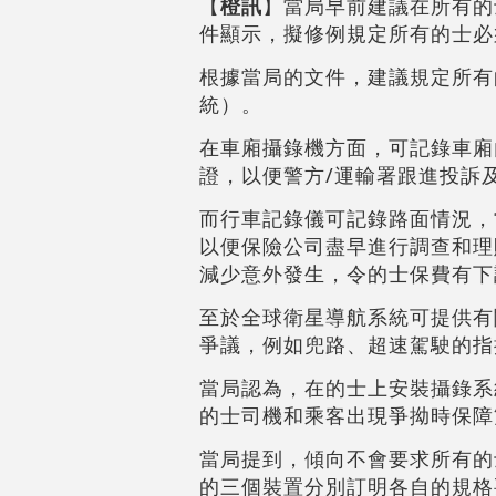
【
橙訊
】當局早前建議在所有的
件顯示，擬修例規定所有的士必
根據當局的文件，建議規定所有
統）。
在車廂攝錄機方面，可記錄車廂
證，以便警方/運輸署跟進投訴
而行車記錄儀可記錄路面情況，
以便保險公司盡早進行調查和理
減少意外發生，令的士保費有下
至於全球衛星導航系統可提供有
爭議，例如兜路、超速駕駛的指
當局認為，在的士上安裝攝錄系
的士司機和乘客出現爭拗時保障
當局提到，傾向不會要求所有的
的三個裝置分別訂明各自的規格