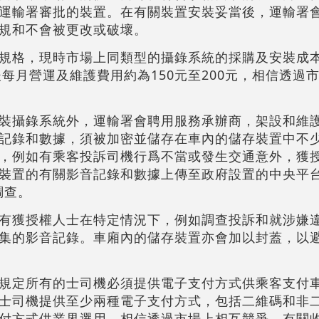
運輸署審批的裝置。在有關裝置安裝妥當後，運輸署
規和不會被更改或破壞。
規格，現時市場上同類型的攝錄系統的採購及安裝成
而其後每月營運及維護費用約為150元至200元，相信透
裝攝錄系統外，運輸署會聘用服務承辦商，架設和維
記錄和數據，須被加密並儲存在車內的儲存裝置中不少
，例如有乘客投訴司機行爲不當或發生交通意外，獲
裝置的有關影音記錄和數據上傳至政府設置的中央平
調查。
有獲授權人士在特定情況下，例如調查投訴和就涉嫌
集的影音記錄。車廂內的儲存裝置亦會加以封蓋，以
規定所有的士司機必須提供電子支付方式供乘客支付
士司機提供至少兩種電子支付方式，包括二維碼和非
付方式供業界選用，相信透過市場上相互競爭，有關