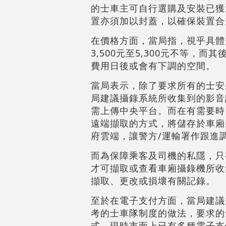
的士車主可自行選購及安裝已獲
置亦須加以封蓋，以確保裝置合
在價格方面，當局指，視乎具體
3,500元至5,300元不等，
費用日後或會有下調的空間。
當局表示，除了要求所有的士安
局建議攝錄系統所收集到的影音
需上傳中央平台。而在有需要時
遠端擷取的方式，將儲存於車廂
府雲端，讓警方/運輸署作跟進
而為保障乘客及司機的私隱，只
才可擷取或查看車廂攝錄機所收
擷取、更改或損壞有關記錄。
至於在電子支付方面，當局建議
考的士車隊制度的做法，要求的
式。現時市面上已有多種電子支