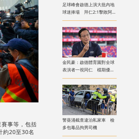
足球峰會啟德上演大批內地
球迷捧場 拜仁2:1擊敗阿士
東維拉
金民豪：啟德體育園對全球
表演者一視同仁 檔期優先
給體育活動
警葵涌截查違泊私家車 檢
里賽事等，包括
多包毒品拘男司機
約20至30名