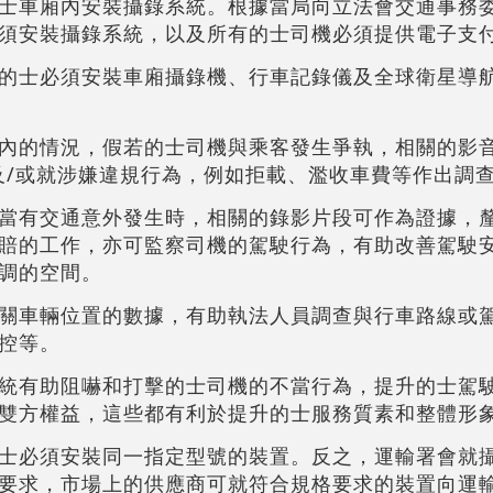
士車廂內安裝攝錄系統。根據當局向立法會交通事務
須安裝攝錄系統，以及所有的士司機必須提供電子支
的士必須安裝車廂攝錄機、行車記錄儀及全球衛星導
內的情況，假若的士司機與乘客發生爭執，相關的影
及/或就涉嫌違規行為，例如拒載、濫收車費等作出調
當有交通意外發生時，相關的錄影片段可作為證據，
賠的工作，亦可監察司機的駕駛行為，有助改善駕駛
調的空間。
關車輛位置的數據，有助執法人員調查與行車路線或
控等。
統有助阻嚇和打擊的士司機的不當行為，提升的士駕
雙方權益，這些都有利於提升的士服務質素和整體形
士必須安裝同一指定型號的裝置。反之，運輸署會就
要求，市場上的供應商可就符合規格要求的裝置向運