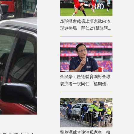
足球峰會啟德上演大批內地
球迷捧場 拜仁2:1擊敗阿士
東維拉
金民豪：啟德體育園對全球
表演者一視同仁 檔期優先
給體育活動
警葵涌截查違泊私家車 檢