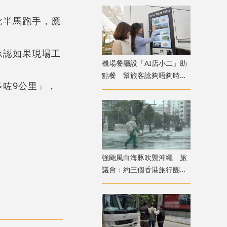
批半馬跑手，應
承認如果現場工
機場餐廳設「AI店小二」助
點餐 幫旅客諗夠唔夠時間
咗9公里」，
食完先上機
強颱風白海豚吹襲沖繩 旅
議會：約三個香港旅行團在
當地全部安全