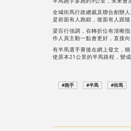
半馬跑手多跑約9公里，未來會
全城街馬行政總裁及聯合創辦人
是前面有人跑錯，後面有人跟隨
梁百行強調，在轉折位有清晰指
作人員主動一點會更好，直接向
有半馬選手賽後在網上發文，稱
使原本21公里的半馬路程，變成
#跑手
#半馬
#街馬