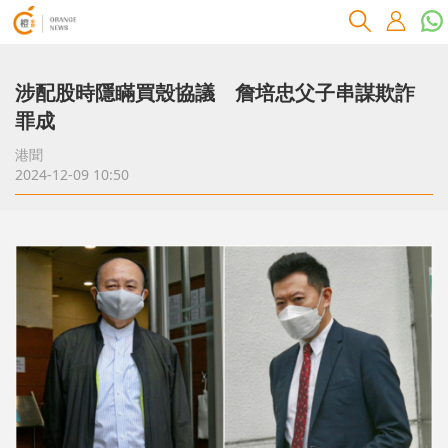
涉配股時隱瞞買殼協議 詹培忠父子串謀欺詐
罪成
港聞
2024-12-09 10:50