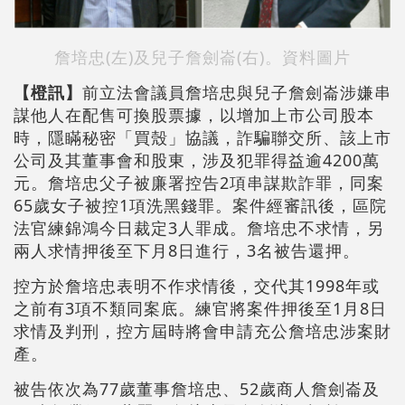
詹培忠(左)及兒子詹劍崙(右)。資料圖片
【橙訊】
前立法會議員詹培忠與兒子詹劍崙涉嫌串
謀他人在配售可換股票據，以增加上市公司股本
時，隱瞞秘密「買殼」協議，詐騙聯交所、該上市
公司及其董事會和股東，涉及犯罪得益逾4200萬
元。詹培忠父子被廉署控告2項串謀欺詐罪，同案
65歲女子被控1項洗黑錢罪。案件經審訊後，區院
法官練錦鴻今日裁定3人罪成。詹培忠不求情，另
兩人求情押後至下月8日進行，3名被告還押。
控方於詹培忠表明不作求情後，交代其1998年或
之前有3項不類同案底。練官將案件押後至1月8日
求情及判刑，控方屆時將會申請充公詹培忠涉案財
產。
被告依次為77歲董事詹培忠、52歲商人詹劍崙及