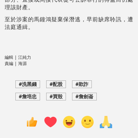
理該財產。
至於涉案的馬鐘鴻疑棄保潛逃，早前缺席聆訊，遭
法庭通緝。
編輯 | 江純力
責編 | 海源
#洗黑錢
#配股
#欺詐
#詹培忠
#買殼
#詹劍崙