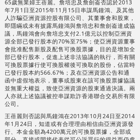
65歲無業婦王蓓麗。詹培忠及詹劍崙否認於2013
年7月1日至2015年11月15日串謀馬鐘鴻、及其他
人詐騙亞洲資源控股有限公司、其董事會和股東，
即隱瞞或未有披露馬鐘鴻與詹培忠和詹劍崙達成協
議，馬鐘鴻會向詹培忠支付2.1億元以控制亞洲資
源全部已發行股本的70%至75%；使亞洲資源董事
會批准配售新股及配售可換股票據，目的是增加全
部已發行股本，促進上述非法協議的執行，而有關
可換股票據行使可換股權後可換取的股份，佔當時
已發行股本約566.67%；及在亞洲資源公告和通
函中虛假地表示，董事或股東在該可換股票據協議
並無重大權益，致使亞洲資源的股東通過決議。兩
人亦就上述協議被控串謀欺詐香港聯合交易所有限
公司。
王蓓麗則否認與馬鐘鴻在2013年10月24日至2014
年1月24日，知道或有合理理由相信由亞洲資源發
行、本金金額為4200萬元的可換股票據，全部或
部分、直接或間接代表從可公訴罪行的得益而仍處