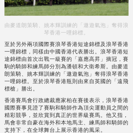
由麥道朗策騎、姚本輝訓練的「遨遊氣泡」奪得浪
琴香港一哩錦標。
至於另外兩項國際賽浪琴香港短途錦標及浪琴香港
一哩錦標，同樣由中國香港代表勝出。浪琴香港短
途錦標由首次出戰一級賽的「嘉應高昇」摘冠，賽
駒的騎師和練馬師分別為潘頓和大衛希斯。由麥道
朗策騎、姚本輝訓練的「遨遊氣泡」奪得浪琴香港
一哩錦標。至於浪琴香港瓶則由來自英國的「遠飛
標槍」勝出。
香港賽馬會行政總裁應家柏在賽後表示，浪琴香港
國際賽事見證了賽駒和騎師作為頂尖運動員之間的
精彩競爭，並欣賞到真正的世界級賽馬。他又指，
馬會非常自豪在海外和本地馬主、練馬師和騎師的
支持下，在全球舞台上展示香港的風采。