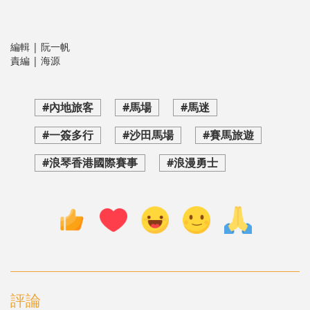
編輯 | 阮一帆
責編 | 海源
#內地旅客
#馬場
#馬迷
#一簽多行
#沙田馬場
#賽馬旅遊
#浪琴香港國際賽事
#浪漫勇士
評論