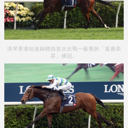
浪琴香港短途錦標由首次出戰一級賽的「嘉應高
昇」摘冠。