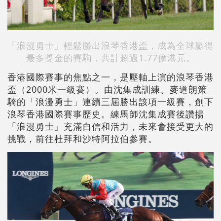
「浪漫勇士」輕鬆勝出浪琴香港盃，成為全球贏得
最多獎金的賽駒，共計超過1.77億港元。
香港國際賽事的焦點之一，是壓軸上演的浪琴香港
盃（2000米一級賽）。由沈集成訓練、麥道朗策
騎的「浪漫勇士」連續三屆勝出該項一級賽，創下
浪琴香港國際賽事歷史。練馬師沈集成賽後讚揚
「浪漫勇士」充滿自信和活力，未來會接受更大的
挑戰，前往杜拜和沙特阿拉伯參賽。