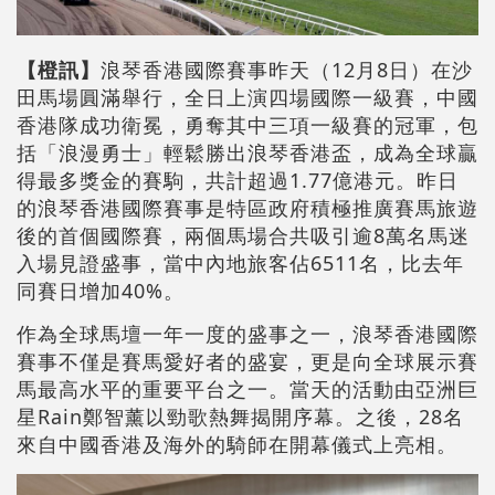
【橙訊】
浪琴香港國際賽事昨天（12月8日）在沙
田馬場圓滿舉行，全日上演四場國際一級賽，中國
香港隊成功衛冕，勇奪其中三項一級賽的冠軍，包
括「浪漫勇士」輕鬆勝出浪琴香港盃，成為全球贏
得最多獎金的賽駒，共計超過1.77億港元。昨日
的浪琴香港國際賽事是特區政府積極推廣賽馬旅遊
後的首個國際賽，兩個馬場合共吸引逾8萬名馬迷
入場見證盛事，當中內地旅客佔6511名，比去年
同賽日增加40%。
作為全球馬壇一年一度的盛事之一，浪琴香港國際
賽事不僅是賽馬愛好者的盛宴，更是向全球展示賽
馬最高水平的重要平台之一。當天的活動由亞洲巨
星Rain鄭智薰以勁歌熱舞揭開序幕。之後，28名
來自中國香港及海外的騎師在開幕儀式上亮相。