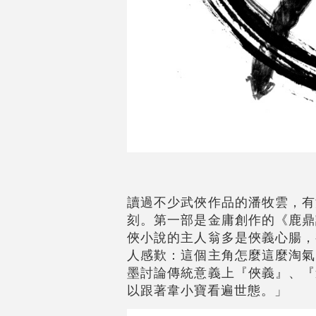
讀過不少武俠作品的潘牧雲，有
刻。第一部是金庸創作的《鹿鼎
俠小說的主人翁多是俠義心腸，
人感歎：這個主角怎麼這麼淘氣
墨討論傳統意義上『俠義』、『
以跟著韋小寶看遍世態。」