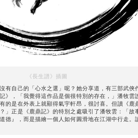
《長生譜》插圖
沒有自己的「心水之選」呢？她分享道，有三部武俠
記》，「我覺得這作品是個很特別的存在，」潘牧雲
有的是在外表上就顯得氣宇軒昂，很討喜。但讀《鹿
？」正是《鹿鼎記》的特別之處吸引了潘牧雲：「故
道德』，而是描繪一個人如何圓滑地在江湖中行走。