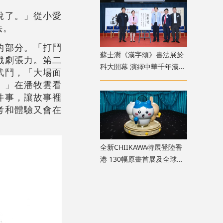
說了。」從小愛
法。
的部分。「打鬥
蘇士澍《漢字頌》書法展於
戲劇張力。第二
科大開幕 演繹中華千年漢字
武鬥，「大場面
文脈
。」在潘牧雲看
件事，讓故事裡
考和體驗又會在
全新CHIIKAWA特展登陸香
港 130幅原畫首展及全球首
座主題迴旋木馬座落維港