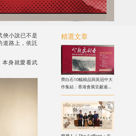
武俠小說已不是
精選文章
的道路上，依託
。本身就愛看武
齊白石10幅精品與吳冠中大
作集結：香港會展呈獻逾百
件近現代書畫真跡
樂裡人 | The Saffron：在