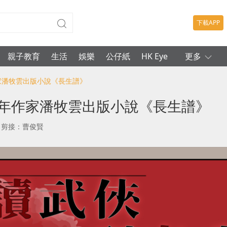
下載APP
親子教育
生活
娛樂
公仔紙
HK Eye
更多
作家潘牧雲出版小說《長生譜》
青年作家潘牧雲出版小說《長生譜》
剪接：曹俊賢