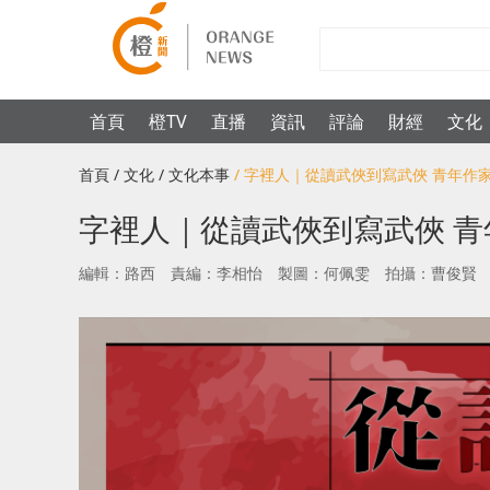
首頁
橙TV
直播
資訊
評論
財經
文化
首頁
/ 文化
/ 文化本事
/ 字裡人｜從讀武俠到寫武俠 青年
字裡人｜從讀武俠到寫武俠 
編輯：路西
責編：李相怡
製圖：何佩雯
拍攝：曹俊賢