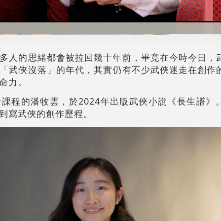
多人的思緒都會被拉回幾十年前，畢竟在今時今日，
「武俠沒落」的年代，其實仍有不少武俠迷走在創作
命力。
課程的潘牧雲，於2024年出版武俠小說《長生譜》
到寫武俠的創作歷程。