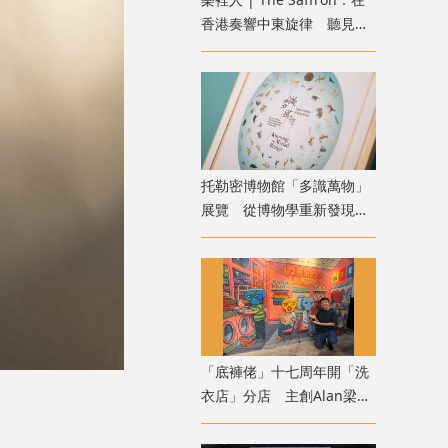
香港奏響中東旋律 聽見音
樂裡的人情溫度
托勒密博物館「多識萬物」
展覽 從博物學重新發現自
然
「底褲佬」十七周年開「洗
衣店」分店 主創Alan梁
二：誕生於誤會的公仔趣談
港幽默