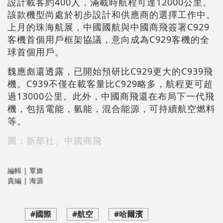
設計載客約400人，滿載時航程可達12000公里。
該款機型尚處於初步設計和供應商的選擇工作中。
上月的珠海航展，中國國航與中國商飛簽署C929
客機首個用戶框架協議，意向成為C929客機的全
球首個用戶。
魏應彪還透露，已開始預研比C929更大的C939飛
機。C939不僅在載客量比C929略多，航程更可超
過13000公里。此外，中國商飛還在布局下一代飛
機，包括電能，氫能，混合能源，可持續航空燃料
等。
圖：新華社、中國商飛
編輯 | 覃旖
責編 | 海源
#國際
#航空
#哈爾濱