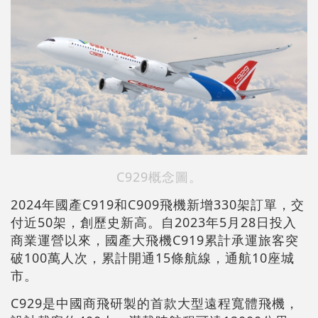
C929概念圖。
2024年國產C919和C909飛機新增330架訂單，交
付近50架，創歷史新高。自2023年5月28日投入
商業運營以來，國產大飛機C919累計承運旅客突
破100萬人次，累計開通15條航線，通航10座城
市。
C929是中國商飛研製的首款大型遠程寬體飛機，