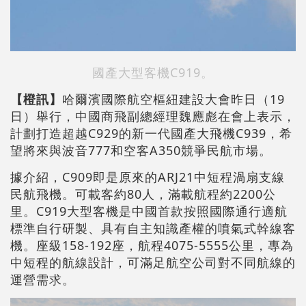
國產大型客機C919。
【橙訊】
哈爾濱國際航空樞紐建設大會昨日（19
日）舉行，中國商飛副總經理魏應彪在會上表示，
計劃打造超越C929的新一代國產大飛機C939，希
望將來與波音777和空客A350競爭民航市場。
據介紹，C909即是原來的ARJ21中短程渦扇支線
民航飛機。可載客約80人，滿載航程約2200公
里。C919大型客機是中國首款按照國際通行適航
標準自行研製、具有自主知識產權的噴氣式幹線客
機。座級158-192座，航程4075-5555公里，專為
中短程的航線設計，可滿足航空公司對不同航線的
運營需求。