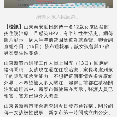
網傳女孩入院記錄。
【橙訊】
山東泰安近日網傳一名12歲女孩因盆腔
炎住院治療，且感染HPV，有半年性生活史。網傳
圖片顯示，病人半年前曾因陰道炎就過醫。聯合調
查組今日（16日）發布通報稱，該女孩曾與17歲
男友發生性關係。
山東新泰市婦聯工作人員上周五（13日）回應網
絡傳聞稱，女孩現在還在住院治療，家長考慮到孩
子的隱私和承受能力，不想把這個事情過多透露給
外界，不希望被太多人關注。婦聯目前都在積極關
注和處理當中。新泰市衛健局亦表示，醫護人員已
報警，警方已經介入調查。
山東省新泰市聯合調查組今日發布通報稱，關於網
傳一女孩被性侵事，新泰市第一時間成立由公安、