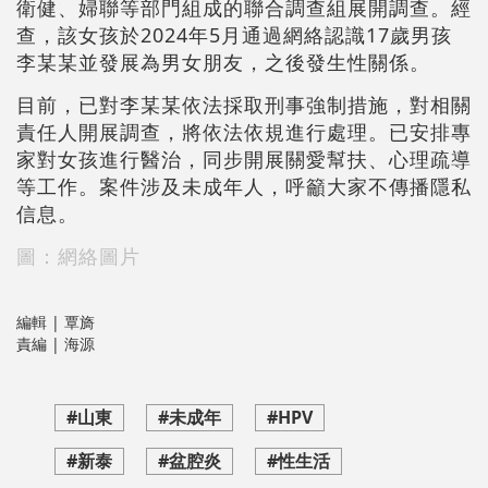
衛健、婦聯等部門組成的聯合調查組展開調查。經
查，該女孩於2024年5月通過網絡認識17歲男孩
李某某並發展為男女朋友，之後發生性關係。
目前，已對李某某依法採取刑事強制措施，對相關
責任人開展調查，將依法依規進行處理。已安排專
家對女孩進行醫治，同步開展關愛幫扶、心理疏導
等工作。案件涉及未成年人，呼籲大家不傳播隱私
信息。
圖：網絡圖片
編輯 | 覃旖
責編 | 海源
#山東
#未成年
#HPV
#新泰
#盆腔炎
#性生活