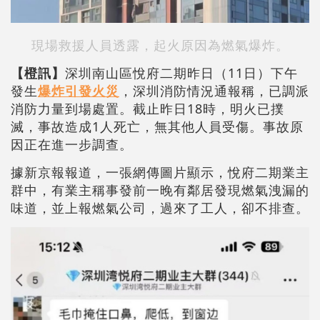
現場救援人員透露，起火原因為燃氣爆炸。
【橙訊】
深圳南山區悅府二期昨日（11日）下午
發生
爆炸引發火災
，深圳消防情況通報稱，已調派
消防力量到場處置。截止昨日18時，明火已撲
滅，事故造成1人死亡，無其他人員受傷。事故原
因正在進一步調查。
據新京報報道，一張網傳圖片顯示，悅府二期業主
群中，有業主稱事發前一晚有鄰居發現燃氣洩漏的
味道，並上報燃氣公司，過來了工人，卻不排查。