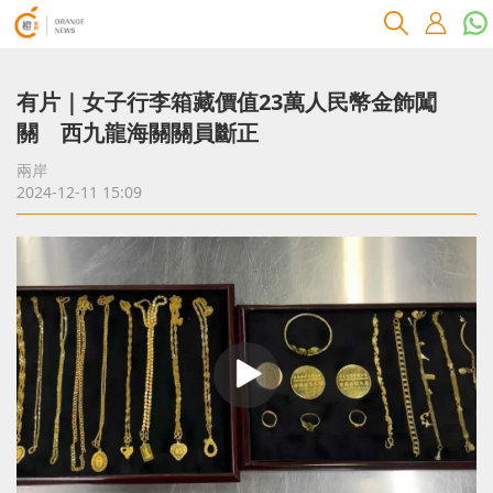
有片｜女子行李箱藏價值23萬人民幣金飾闖
關 西九龍海關關員斷正
兩岸
2024-12-11 15:09